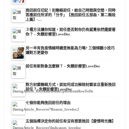
挽回前任切記！別聯絡前任，給自己時間與空間，同時
答應前任所求的「分手」【挽回前任五部曲，第二階段
上篇】-…
３種方法讓你知道，前任是否對你仍有感覺依然還愛著
你？ – 失戀診療室LoveDoc
另一半有負面情緒時總是無能為力嗎? 三個傾聽小技巧
讓對方更愛你
前任有新對象怎麼辦？ – 失戀診療室LoveDoc
對方封鎖聯絡方式，該如何成功解除封鎖並且重新挽回
前任？–失戀診療室LoveDoc
七個你能夠挽回前任的理由
五個指標決定你的前任有沒有想要挽回【愛情時光機】