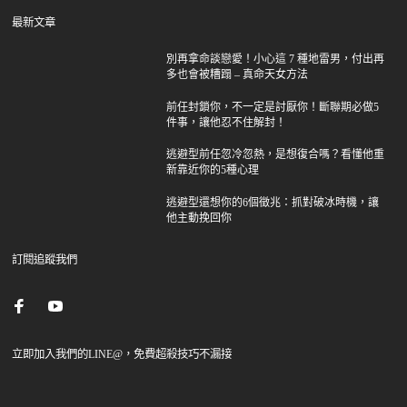
最新文章
別再拿命談戀愛！小心這 7 種地雷男，付出再
多也會被糟蹋 – 真命天女方法
前任封鎖你，不一定是討厭你！斷聯期必做5
件事，讓他忍不住解封！
逃避型前任忽冷忽熱，是想復合嗎？看懂他重
新靠近你的5種心理
逃避型還想你的6個徵兆：抓對破冰時機，讓
他主動挽回你
訂閱追蹤我們
立即加入我們的LINE@，免費超殺技巧不漏接