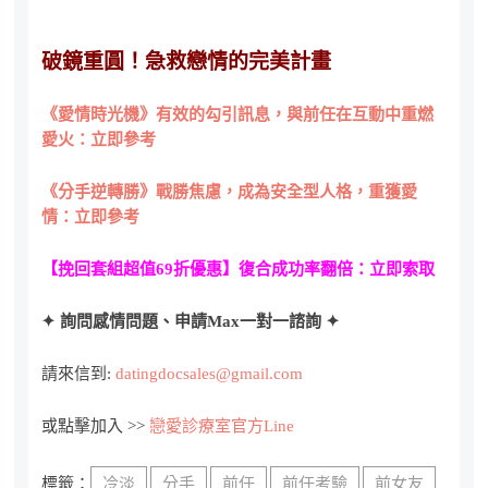
破鏡重圓！急救戀情的完美計畫
《愛情時光機》有效的勾引訊息，與前任在互動中重燃
愛火：立即參考
《分手逆轉勝》戰勝焦慮，成為安全型人格，重獲愛
情：立即參考
【挽回套組超值69折優惠】復合成功率翻倍：立即索取
✦ 詢問感情問題、申請Max一對一諮詢 ✦
請來信到:
datingdocsales@gmail.com
或點擊加入 >>
戀愛診療室官方Line
標籤：
冷淡
分手
前任
前任考驗
前女友