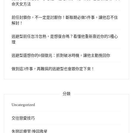
命天女方法
前任封鎖你，不一定是討厭你！斷聯期必做5件事，讓他忍不住
解封！
逃避型前任忽冷忽熱，是想復合嗎？看懂他重新靠近你的5種心
理
逃避型還想你的6個徵兆：抓對破冰時機，讓他主動挽回你
做到這3件事，再難搞的逃避型也會跟你定下來！
分類
Uncategorized
交往戀愛技巧
失戀診療室/挽回救星