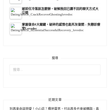
被前任冷落該怎麼辦，破解挽回已讀不回的聊天方式大
公開
掌握復合8大關鍵，破碎的感情也能死灰復燃 – 失戀診療
室Lovedoc
搜尋
搜
尋
關
鍵
字:
近期文章
別再拿命談戀愛！小心這 7 種地雷男，付出再多也會被糟蹋 – 真