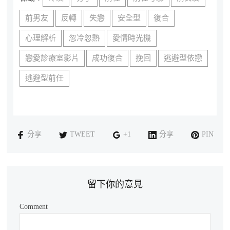
前男友
反轉
失戀
安全型
復合
心理解析
忽冷忽熱
愛情時光機
戀愛診療室影片
成功復合
挽回
逃避型依戀
逃避型前任
分享
TWEET
+1
分享
PIN
留下你的意見
Comment