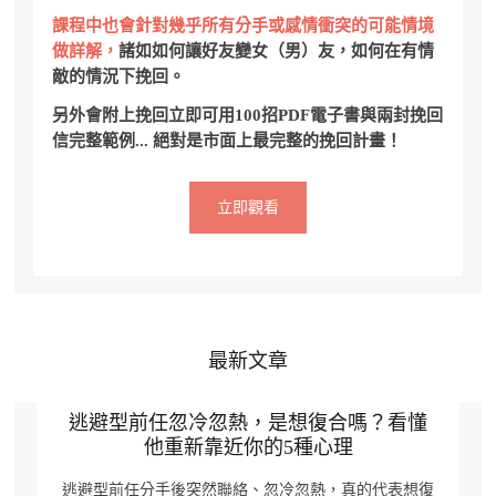
課程中也會針對幾乎所有分手或感情衝突的可能情境
做詳解，
諸如如何讓好友變女（男）友，如何在有情
敵的情況下挽回。
另外會附上挽回立即可用100招PDF電子書與兩封挽回
信完整範例... 絕對是市面上最完整的挽回計畫！
立即觀看
最新文章
逃避型前任忽冷忽熱，是想復合嗎？看懂
他重新靠近你的5種心理
逃避型前任分手後突然聯絡、忽冷忽熱，真的代表想復