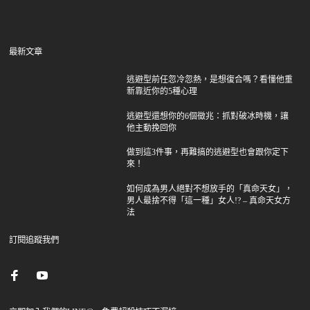
最新文章
逃避型前任忽冷忽熱，是想復合嗎？看懂他重
新靠近你的5種心理
逃避型還想你的6個徵兆：抓對破冰時機，讓
他主動挽回你
做到這3件事，再難搞的逃避型也會跟你定下
來！
如何成為男人絕對不想放手的「真命天女」，
男人最捨不得「這一種」女人!? – 真命天女方
法
訂閱追蹤我們