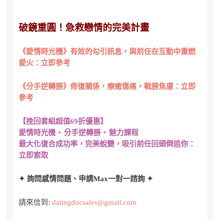
破鏡重圓！急救戀情的完美計畫
《愛情時光機》有效的勾引訊息，與前任在互動中重燃
愛火：立即參考
《分手逆轉勝》修復關係，療癒傷痛，戰勝焦慮：立即
參考
【挽回套組超值69折優惠】
愛情時光機 + 分手逆轉勝 + 魅力課程
最大化復合成功率，完美蛻變，吸引前任回頭倒追你：
立即索取
✦ 詢問感情問題、申請Max一對一諮詢 ✦
請來信到:
datingdocsales@gmail.com