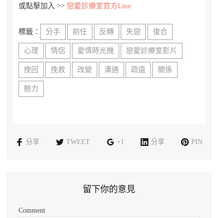
或點擊加入 >>
戀愛診療室官方Line
標籤：
分手
前任
反轉
失戀
復合
心理
情侶
愛情時光機
戀愛診療室影片
挽回
挽救
改變
溝通
疏遠
關係
魅力
分享
TWEET
+1
分享
PIN
留下你的意見
Comment