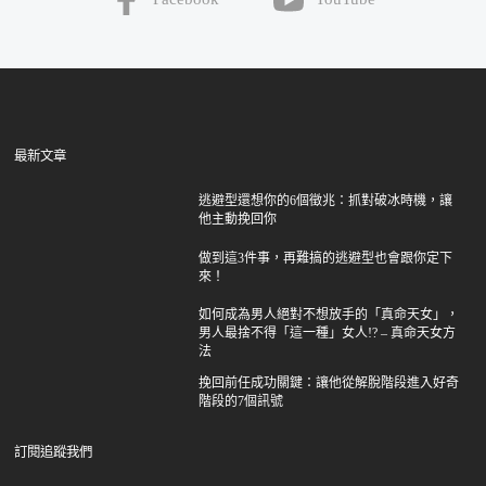
最新文章
逃避型還想你的6個徵兆：抓對破冰時機，讓
他主動挽回你
做到這3件事，再難搞的逃避型也會跟你定下
來！
如何成為男人絕對不想放手的「真命天女」，
男人最捨不得「這一種」女人!? – 真命天女方
法
挽回前任成功關鍵：讓他從解脫階段進入好奇
階段的7個訊號
訂閱追蹤我們