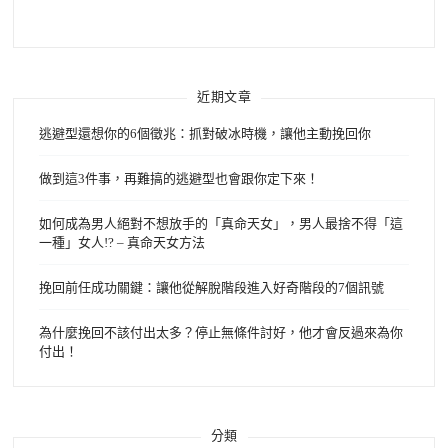
鍵
字:
近期文章
逃避型還想你的6個徵兆：抓對破冰時機，讓他主動挽回你
做到這3件事，再難搞的逃避型也會跟你定下來！
如何成為男人絕對不想放手的「真命天女」，男人最捨不得「這
一種」女人!? – 真命天女方法
挽回前任成功關鍵：讓他從解脫階段進入好奇階段的7個訊號
為什麼挽回不該付出太多？停止無條件討好，他才會反過來為你
付出！
分類