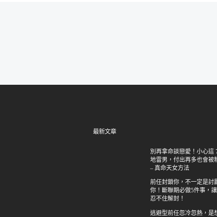
最新文章
別再拿命談戀愛！小心這 7
地雷男，付出再多也會被
– 真命天女方法
前任封鎖你，不一定是討
你！斷聯期必做5件事，
忍不住解封！
逃避型前任忽冷忽熱，是