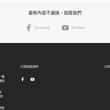
最新內容不漏接，追蹤我們
Facebook
YouTube
訂閱追蹤我們
立即
 種
糟蹋
厭
讓他
想復