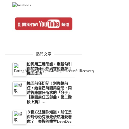
熱門文章
如何用三種簡訊，重新勾引
你的前任和你出來約會並且
挽回成功
挽回前任切記！別聯絡前
任，給自己時間與空間，同
時答應前任所求的「分手」
【挽回前任五部曲，第二階
段上篇】-…
３種方法讓你知道，前任是
否對你仍有感覺依然還愛著
你？ – 失戀診療室LoveDoc