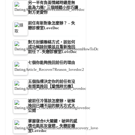
另一半有負面情緒時總是無
能為力嗎? 三個傾聽小技巧讓
對方更愛你
前任有新對象怎麼辦？ – 失
戀診療室LoveDoc
對方封鎖聯絡方式，該如何
成功解除封鎖並且重新挽回
前任？–失戀診療室LoveDoc
七個你能夠挽回前任的理由
五個指標決定你的前任有沒
有想要挽回【愛情時光機】
被前任冷落該怎麼辦，破解
挽回已讀不回的聊天方式大
公開
掌握復合8大關鍵，破碎的感
情也能死灰復燃 – 失戀診療
室Lovedoc