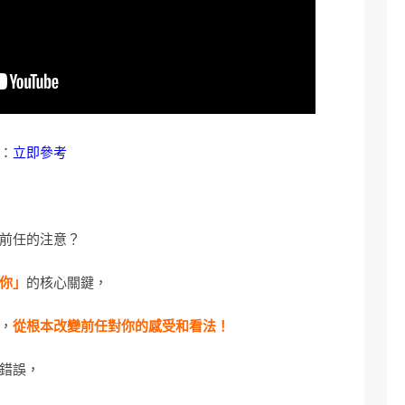
：
立即參考
前任的注意？
你」
的核心關鍵，
，
從根本改變前任對你的感受和看法！
錯誤，