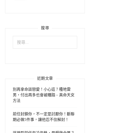
搜尋
搜
尋
關
鍵
字:
近期文章
別再拿命談戀愛！小心這 7 種地雷
男，付出再多也會被糟蹋 – 真命天女
方法
前任封鎖你，不一定是討厭你！斷聯
期必做5件事，讓他忍不住解封！
逃避型前任忽冷忽熱，是想復合嗎？