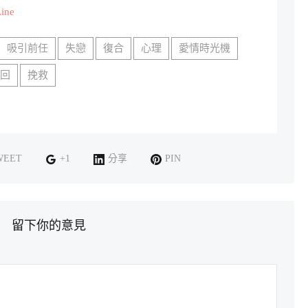
ne
吸引前任
失戀
復合
心理
愛情時光機
挽回
挽救
WEET
+1
分享
PIN
留下你的意見