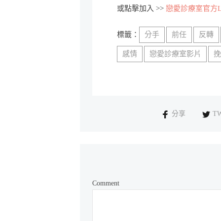
或點擊加入 >>
戀愛診療室官方Li
標籤：
分手
前任
反轉
感情
戀愛診療室影片
分享
T
Comment