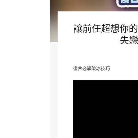
讓前任超想你的
失戀
復合必學破冰技巧