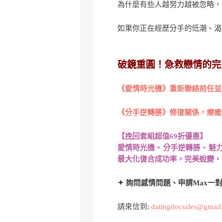
為什麼有些人越努力越被忽略，
如果你正在經歷分手的低潮、渴
破鏡重圓！急救戀情的完
《愛情時光機》重新聯絡前任並
《分手逆轉勝》修復關係，療癒
【挽回套組超值69折優惠】
愛情時光機 + 分手逆轉勝 + 魅
最大化復合成功率，完美蛻變，
✦ 詢問感情問題、申請Max一對
請來信到:
datingdocsales@gmai