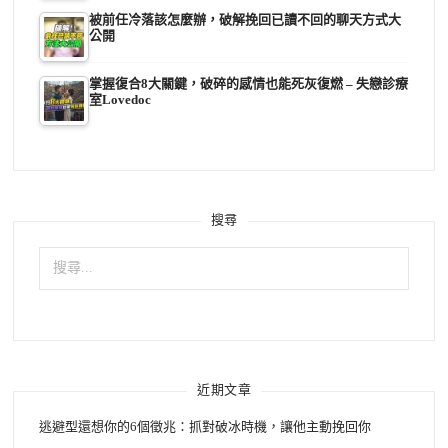
被前任冷落該怎麼辦，破解挽回已讀不回的聊天方式大
公開
掌握復合8大關鍵，破碎的感情也能死灰復燃 – 失戀診療
室Lovedoc
搜尋
搜
尋
關
鍵
字:
近期文章
逃避型還想你的6個徵兆：抓對破冰時機，讓他主動挽回你