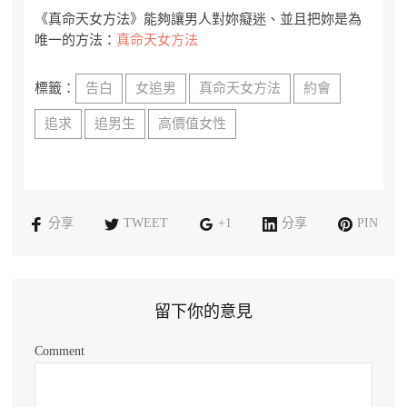
《真命天女方法》能夠讓男人對妳癡迷、並且把妳是為
唯一的方法：
真命天女方法
標籤：
告白
女追男
真命天女方法
約會
追求
追男生
高價值女性
分享
TWEET
+1
分享
PIN
留下你的意見
Comment