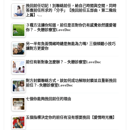
挽回前任切記！別聯絡前任，給自己時間與空間，同時
答應前任所求的「分手」【挽回前任五部曲，第二階段
上篇】-…
３種方法讓你知道，前任是否對你仍有感覺依然還愛著
你？ – 失戀診療室LoveDoc
另一半有負面情緒時總是無能為力嗎? 三個傾聽小技巧
讓對方更愛你
前任有新對象怎麼辦？ – 失戀診療室LoveDoc
對方封鎖聯絡方式，該如何成功解除封鎖並且重新挽回
前任？–失戀診療室LoveDoc
七個你能夠挽回前任的理由
五個指標決定你的前任有沒有想要挽回【愛情時光機】