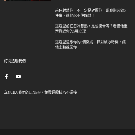
前任封鎖你，不一定是討厭你！斷聯期必做5
件事，讓他忍不住解封！
逃避型前任忽冷忽熱，是想復合嗎？看懂他重
新靠近你的5種心理
逃避型還想你的6個徵兆：抓對破冰時機，讓
他主動挽回你
訂閱追蹤我們
立即加入我們的LINE@，免費超殺技巧不漏接