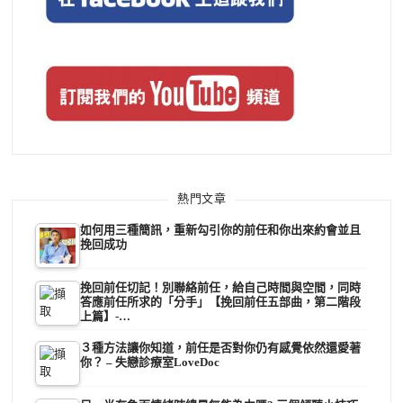
熱門文章
如何用三種簡訊，重新勾引你的前任和你出來約會並且
挽回成功
挽回前任切記！別聯絡前任，給自己時間與空間，同時
答應前任所求的「分手」【挽回前任五部曲，第二階段
上篇】-…
３種方法讓你知道，前任是否對你仍有感覺依然還愛著
你？ – 失戀診療室LoveDoc