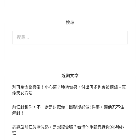
搜尋
搜
尋
關
鍵
字:
近期文章
別再拿命談戀愛！小心這 7 種地雷男，付出再多也會被糟蹋 – 真
命天女方法
前任封鎖你，不一定是討厭你！斷聯期必做5件事，讓他忍不住
解封！
逃避型前任忽冷忽熱，是想復合嗎？看懂他重新靠近你的5種心
理