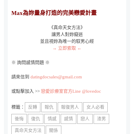
Max為妳量身打造的完美戀愛計畫
《真命天女方法》
讓男人對妳癡迷
並且視妳為唯一的馭男心經
→ 立即索取 ←
※ 詢問感情問題 ※
請來信到
datingdocsales@gmail.com
或點擊加入 >>
戀愛診療室官方Line @lovedoc
標籤：
反轉
報仇
報復男人
女人必看
後悔
復仇
情感
感情
戀人
渣男
真命天女方法
關係