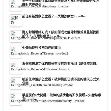
另一半有負面情緒時總是無能為力嗎? 三個傾聽小技巧
讓對方更愛你
前任有新對象怎麼辦？ – 失戀診療室LoveDoc
對方封鎖聯絡方式，該如何成功解除封鎖並且重新挽回
前任？–失戀診療室LoveDoc
七個你能夠挽回前任的理由
五個指標決定你的前任有沒有想要挽回【愛情時光機】
被前任冷落該怎麼辦，破解挽回已讀不回的聊天方式大
公開
掌握復合8大關鍵，破碎的感情也能死灰復燃 – 失戀診療
室Lovedoc