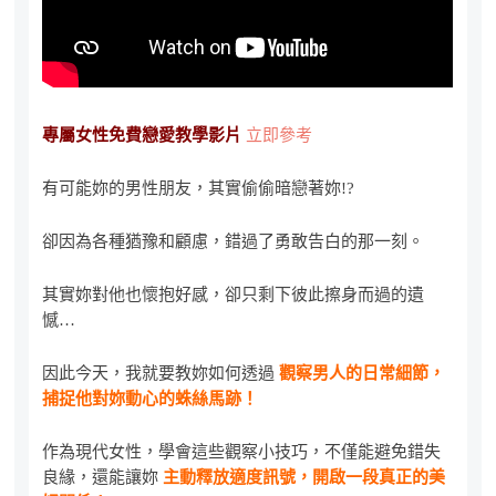
專屬女性免費戀愛教學影片
立即參考
有可能妳的男性朋友，其實偷偷暗戀著妳!?
卻因為各種猶豫和顧慮，錯過了勇敢告白的那一刻。
其實妳對他也懷抱好感，卻只剩下彼此擦身而過的遺
憾…
因此今天，我就要教妳如何透過
觀察男人的日常細節，
捕捉他對妳動心的蛛絲馬跡！
作為現代女性，學會這些觀察小技巧，不僅能避免錯失
良緣，還能讓妳
主動釋放適度訊號，開啟一段真正的美