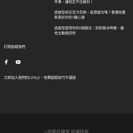
件事，讓他忍不住解封！
逃避型前任忽冷忽熱，是想復合嗎？看懂他重
新靠近你的5種心理
逃避型還想你的6個徵兆：抓對破冰時機，讓
他主動挽回你
訂閱追蹤我們
立即加入我們的LINE@，免費超殺技巧不漏接
©戀愛診療室 版權所有