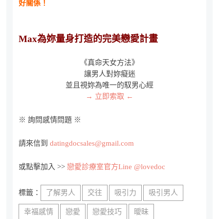
好關係！
Max為妳量身打造的完美戀愛計畫
《真命天女方法》
讓男人對妳癡迷
並且視妳為唯一的馭男心經
→ 立即索取 ←
※ 詢問感情問題 ※
請來信到
datingdocsales@gmail.com
或點擊加入 >>
戀愛診療室官方Line @lovedoc
標籤：
了解男人
交往
吸引力
吸引男人
幸福感情
戀愛
戀愛技巧
曖昧