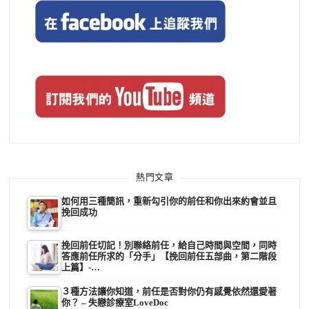
熱門文章
如何用三種簡訊，重新勾引你的前任和你出來約會並且
挽回成功
挽回前任切記！別聯絡前任，給自己時間與空間，同時
答應前任所求的「分手」【挽回前任五部曲，第二階段
上篇】-…
３種方法讓你知道，前任是否對你仍有感覺依然還愛著
你？ – 失戀診療室LoveDoc