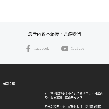
最新內容不漏接，追蹤我們
Facebook
YouTube
最新文章
別再拿命談戀愛！小心這 7 種地雷男，付出再
多也會被糟蹋 – 真命天女方法
前任封鎖你，不一定是討厭你！斷聯期必做5