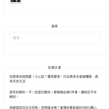
搜尋
搜
尋
關
鍵
字:
近期文章
別再拿命談戀愛！小心這 7 種地雷男，付出再多也會被糟蹋 – 真
命天女方法
前任封鎖你，不一定是討厭你！斷聯期必做5件事，讓他忍不住
解封！
逃避型前任忽冷忽熱，是想復合嗎？看懂他重新靠近你的5種心