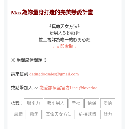
Max為妳量身打造的完美戀愛計畫
《真命天女方法》
讓男人對妳癡迷
並且視妳為唯一的馭男心經
→ 立即索取 ←
※ 詢問感情問題 ※
請來信到
datingdocsales@gmail.com
或點擊加入 >>
戀愛診療室官方Line @lovedoc
標籤：
吸引力
吸引男人
幸福
情侶
愛情
感情
戀愛
真命天女方法
維持感情
魅力