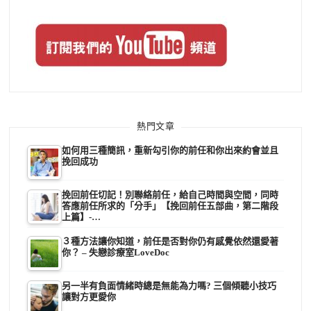
熱門文章
如何用三種簡訊，重新勾引你的前任和你出來約會並且
挽回成功
挽回前任切記！別聯絡前任，給自己時間與空間，同時
答應前任所求的「分手」【挽回前任五部曲，第二階段
上篇】-…
３種方法讓你知道，前任是否對你仍有感覺依然還愛著
你？ – 失戀診療室LoveDoc
另一半有負面情緒時總是無能為力嗎? 三個傾聽小技巧
讓對方更愛你