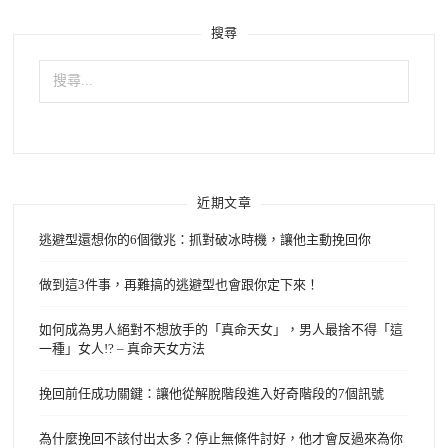
搜尋
搜
尋
關
鍵
字:
近期文章
逃避型還想你的6個徵兆：抓對破冰時機，讓他主動挽回你
做到這3件事，再難搞的逃避型也會跟你定下來！
如何成為男人絕對不想放手的「真命天女」，男人最捨不得「這
一種」女人!? – 真命天女方法
挽回前任成功關鍵：讓他從解脫階段進入好奇階段的7個訊號
為什麼挽回不該付出太多？停止無條件討好，他才會反過來為你