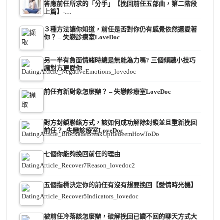
答應前任所求的「分手」【挽回前任五部曲，第二階段
上篇】-…
３種方法讓你知道，前任是否對你仍有感覺依然還愛著
你？ – 失戀診療室LoveDoc
另一半有負面情緒時總是無能為力嗎? 三個傾聽小技巧
讓對方更愛你
前任有新對象怎麼辦？ – 失戀診療室LoveDoc
對方封鎖聯絡方式，該如何成功解除封鎖並且重新挽回
前任？–失戀診療室LoveDoc
七個你能夠挽回前任的理由
五個指標決定你的前任有沒有想要挽回【愛情時光機】
被前任冷落該怎麼辦，破解挽回已讀不回的聊天方式大