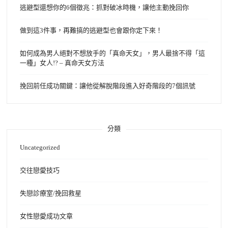
逃避型還想你的6個徵兆：抓對破冰時機，讓他主動挽回你
做到這3件事，再難搞的逃避型也會跟你定下來！
如何成為男人絕對不想放手的「真命天女」，男人最捨不得「這
一種」女人!? – 真命天女方法
挽回前任成功關鍵：讓他從解脫階段進入好奇階段的7個訊號
分類
Uncategorized
交往戀愛技巧
失戀診療室/挽回救星
女性戀愛成功文章