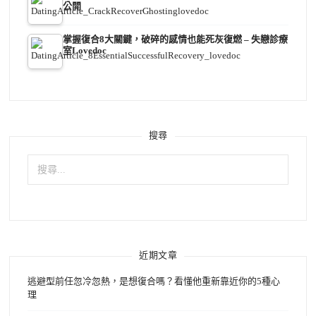
公開
掌握復合8大關鍵，破碎的感情也能死灰復燃 – 失戀診療
室Lovedoc
搜尋
搜
尋
關
鍵
字:
近期文章
逃避型前任忽冷忽熱，是想復合嗎？看懂他重新靠近你的5種心
理