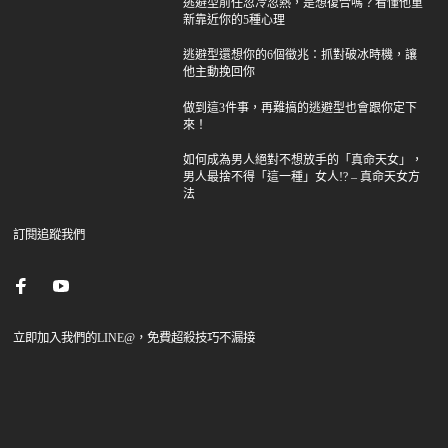
逃避型前任忽冷忽熱，是想復合嗎？看懂他重
新靠近你的5種心理
逃避型還想你的6個徵兆：抓對破冰時機，讓
他主動挽回你
做到這3件事，再難搞的逃避型也會跟你定下
來！
如何成為男人絕對不想放手的「真命天女」，
男人最捨不得「這一種」女人!? – 真命天女方
法
訂閱追蹤我們
立即加入我們的LINE@，免費超殺技巧不漏接