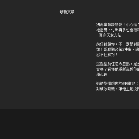
最新文章
別再拿命談戀愛！小心這 7
地雷男，付出再多也會被
– 真命天女方法
前任封鎖你，不一定是討
你！斷聯期必做5件事，
忍不住解封！
逃避型前任忽冷忽熱，是
合嗎？看懂他重新靠近你
種心理
逃避型還想你的6個徵兆
對破冰時機，讓他主動挽