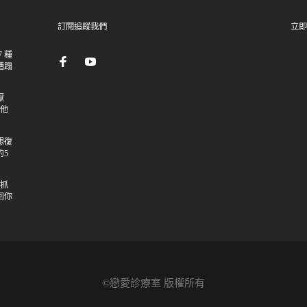
訂閱追蹤我們
立即
 種
糟蹋
厭
讓他
想復
的5
：抓
回你
©戀愛診療室 版權所有