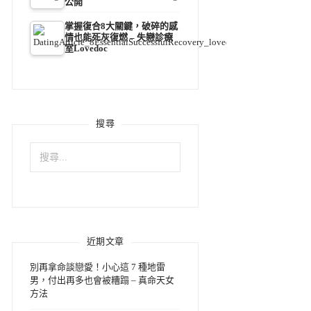
公開
掌握復合8大關鍵，破碎的感
情也能死灰復燃 – 失戀診療
室Lovedoc
搜尋
搜
尋
關
鍵
字:
近期文章
別再拿命談戀愛！小心這 7 種地雷
男，付出再多也會被糟蹋 – 真命天女
方法