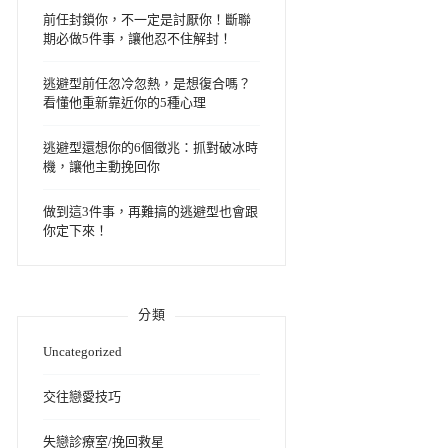
前任封鎖你，不一定是討厭你！斷聯
期必做5件事，讓他忍不住解封！
逃避型前任忽冷忽熱，是想復合嗎？
看懂他重新靠近你的5種心理
逃避型還想你的6個徵兆：抓對破冰時
機，讓他主動挽回你
做到這3件事，再難搞的逃避型也會跟
你定下來！
分類
Uncategorized
交往戀愛技巧
失戀診療室/挽回救星