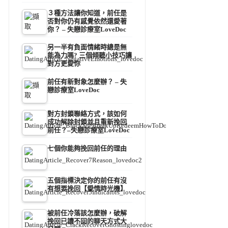
３種方法讓你知道，前任是
否對你仍有感覺依然還愛著
你？ – 失戀診療室LoveDoc
另一半有負面情緒時總是無
能為力嗎? 三個傾聽小技巧讓
對方更愛你
前任有新對象怎麼辦？ – 失
戀診療室LoveDoc
對方封鎖聯絡方式，該如何
成功解除封鎖並且重新挽回
前任？–失戀診療室LoveDoc
七個你能夠挽回前任的理由
五個指標決定你的前任有沒
有想要挽回【愛情時光機】
被前任冷落該怎麼辦，破解
挽回已讀不回的聊天方式大