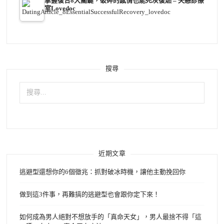
掌握復合8大關鍵，破碎的感情也能死灰復燃 – 失戀診療
室Lovedoc
搜尋
搜
尋
關
鍵
字:
近期文章
逃避型還想你的6個徵兆：抓對破冰時機，讓他主動挽回你
做到這3件事，再難搞的逃避型也會跟你定下來！
如何成為男人絕對不想放手的「真命天女」，男人最捨不得「這