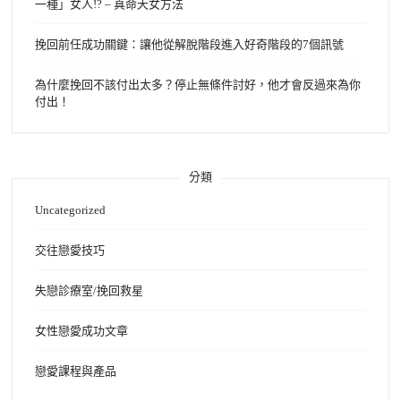
一種」女人!? – 真命天女方法
挽回前任成功關鍵：讓他從解脫階段進入好奇階段的7個訊號
為什麼挽回不該付出太多？停止無條件討好，他才會反過來為你
付出！
分類
Uncategorized
交往戀愛技巧
失戀診療室/挽回救星
女性戀愛成功文章
戀愛課程與產品