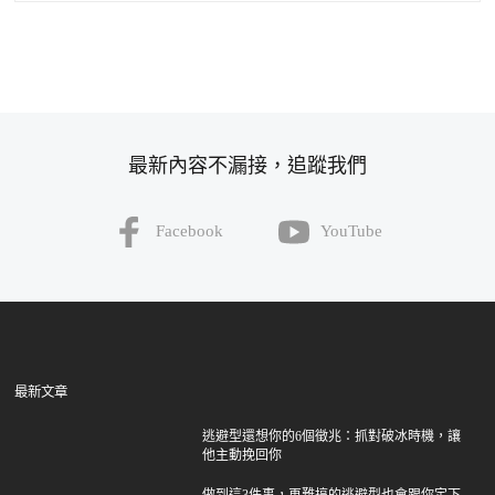
最新內容不漏接，追蹤我們
Facebook
YouTube
最新文章
逃避型還想你的6個徵兆：抓對破冰時機，讓
他主動挽回你
做到這3件事，再難搞的逃避型也會跟你定下