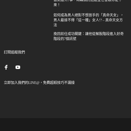
來！
如何成為男人絕對不想放手的「真命天女」，
男人最捨不得「這一種」女人!? – 真命天女方
法
挽回前任成功關鍵：讓他從解脫階段進入好奇
階段的7個訊號
訂閱追蹤我們
立即加入我們的LINE@，免費超殺技巧不漏接