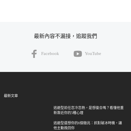
最新內容不漏接，追蹤我們
Facebook
YouTube
最新文章
逃避型前任忽冷忽熱，是想復合嗎？看懂他重
新靠近你的5種心理
逃避型還想你的6個徵兆：抓對破冰時機，讓
他主動挽回你