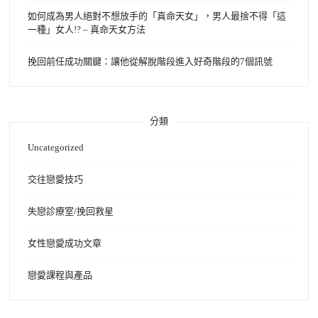
如何成為男人絕對不想放手的「真命天女」，男人最捨不得「這
一種」女人!? – 真命天女方法
挽回前任成功關鍵：讓他從解脫階段進入好奇階段的7個訊號
分類
Uncategorized
交往戀愛技巧
失戀診療室/挽回救星
女性戀愛成功文章
戀愛課程與產品