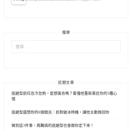
搜尋
搜
尋
關
鍵
字:
近期文章
逃避型前任忽冷忽熱，是想復合嗎？看懂他重新靠近你的5種心
理
逃避型還想你的6個徵兆：抓對破冰時機，讓他主動挽回你
做到這3件事，再難搞的逃避型也會跟你定下來！