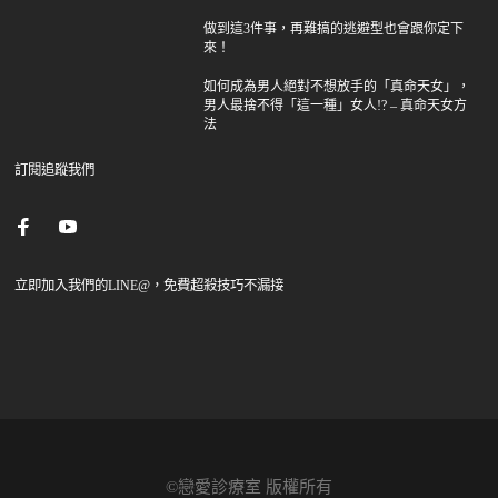
做到這3件事，再難搞的逃避型也會跟你定下
來！
如何成為男人絕對不想放手的「真命天女」，
男人最捨不得「這一種」女人!? – 真命天女方
法
訂閱追蹤我們
立即加入我們的LINE@，免費超殺技巧不漏接
©戀愛診療室 版權所有