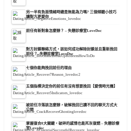
另一半有負面情緒時總是無能為力嗎? 三個傾聽小技巧
讓對方更愛你
前任有新對象怎麼辦？ – 失戀診療室LoveDoc
對方封鎖聯絡方式，該如何成功解除封鎖並且重新挽回
前任？–失戀診療室LoveDoc
七個你能夠挽回前任的理由
五個指標決定你的前任有沒有想要挽回【愛情時光機】
被前任冷落該怎麼辦，破解挽回已讀不回的聊天方式大
公開
掌握復合8大關鍵，破碎的感情也能死灰復燃 – 失戀診療
室Lovedoc