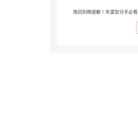
挽回別瞎道歉！失望型分手必看