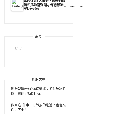
掌握復合8大關鍵，破碎的感
情也能死灰復燃 – 失戀診療
室Lovedoc
搜尋
搜
尋
關
鍵
字:
近期文章
逃避型還想你的6個徵兆：抓對破冰時
機，讓他主動挽回你
做到這3件事，再難搞的逃避型也會跟
你定下來！