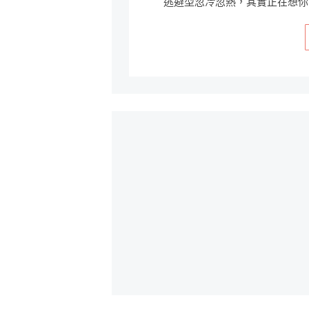
逃避型忽冷忽熱，其實正在想你!