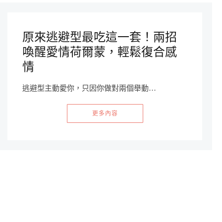
原來逃避型最吃這一套！兩招
喚醒愛情荷爾蒙，輕鬆復合感
情
逃避型主動愛你，只因你做對兩個舉動…
更多內容