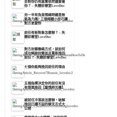
否對你仍有感覺依然還愛著
你？ – 失戀診療室LoveDoc
另一半有負面情緒時總是無
能為力嗎? 三個傾聽小技巧讓
對方更愛你
前任有新對象怎麼辦？ – 失
戀診療室LoveDoc
對方封鎖聯絡方式，該如何
成功解除封鎖並且重新挽回
前任？–失戀診療室LoveDoc
七個你能夠挽回前任的理由
五個指標決定你的前任有沒
有想要挽回【愛情時光機】
被前任冷落該怎麼辦，破解
挽回已讀不回的聊天方式大
公開