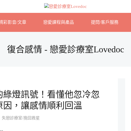
精彩影音/文章
戀愛課程與產品
提問/客戶服務
復合感情 - 戀愛診療室Lovedoc
的綠燈訊號！看懂他忽冷忽
原因，讓感情順利回溫
失戀診療室/挽回救星