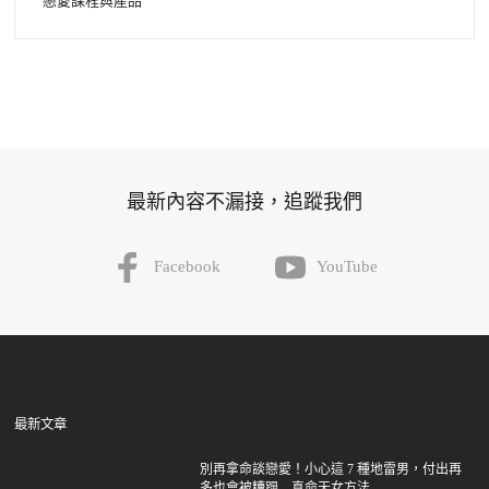
戀愛課程與產品
最新內容不漏接，追蹤我們
Facebook
YouTube
最新文章
別再拿命談戀愛！小心這 7 種地雷男，付出再
多也會被糟蹋 – 真命天女方法