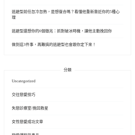
逃避型前任忽冷忽熱，是想復合嗎？看懂他重新靠近你的5種心
理
逃避型還想你的6個徵兆：抓對破冰時機，讓他主動挽回你
做到這3件事，再難搞的逃避型也會跟你定下來！
分類
Uncategorized
交往戀愛技巧
失戀診療室/挽回救星
女性戀愛成功文章