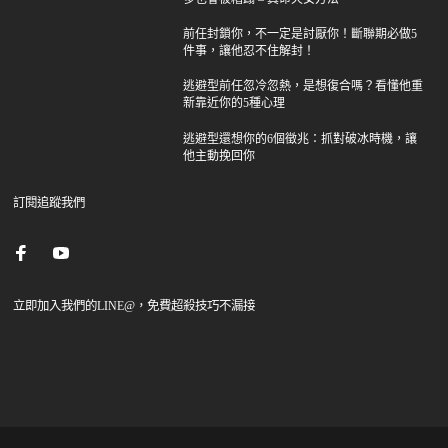
前任封鎖你，不一定是討厭你！斷聯期必做5
件事，讓他忍不住解封！
逃避型前任忽冷忽熱，是想復合嗎？看懂他重
新靠近你的5種心理
逃避型還想你的6個徵兆：抓對破冰時機，讓
他主動挽回你
訂閱追蹤我們
立即加入我們的LINE@，免費超殺技巧不漏接