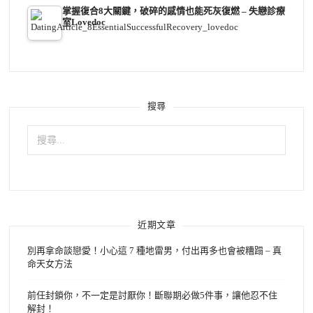
掌握復合8大關鍵，破碎的感情也能死灰復燃 – 失戀診療
室Lovedoc
搜尋
搜
尋
關
鍵
字:
近期文章
別再拿命談戀愛！小心這 7 種地雷男，付出再多也會被糟蹋 – 真
命天女方法
前任封鎖你，不一定是討厭你！斷聯期必做5件事，讓他忍不住
解封！