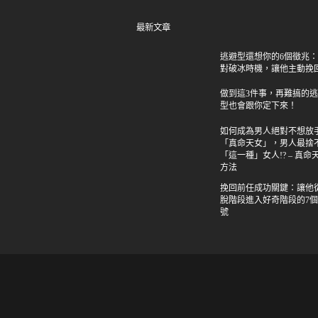
最新文章
逃避型還想你的6個徵兆
對破冰時機，讓他主動挽
做到這3件事，再難搞的
型也會跟你定下來！
如何成為男人絕對不想放
「真命天女」，男人最捨
「這一種」女人!? – 真命
方法
挽回前任成功關鍵：讓他
脫階段進入好奇階段的7
號