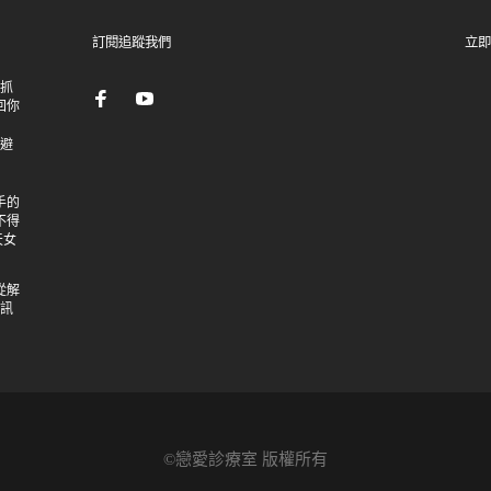
訂閱追蹤我們
立即
：抓
回你
逃避
手的
不得
天女
從解
個訊
©戀愛診療室 版權所有