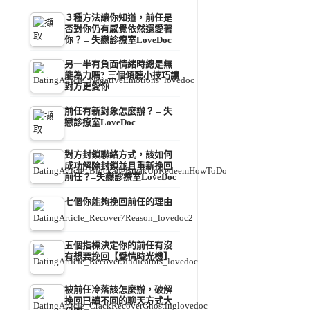
３種方法讓你知道，前任是
否對你仍有感覺依然還愛著
你？ – 失戀診療室LoveDoc
另一半有負面情緒時總是無
能為力嗎? 三個傾聽小技巧讓
對方更愛你
前任有新對象怎麼辦？ – 失
戀診療室LoveDoc
對方封鎖聯絡方式，該如何
成功解除封鎖並且重新挽回
前任？–失戀診療室LoveDoc
七個你能夠挽回前任的理由
五個指標決定你的前任有沒
有想要挽回【愛情時光機】
被前任冷落該怎麼辦，破解
挽回已讀不回的聊天方式大