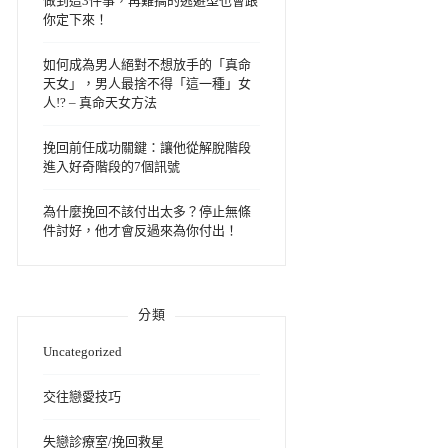
做到這3件事，再難搞的逃避型也會跟
你定下來！
如何成為男人絕對不想放手的「真命
天女」，男人最捨不得「這一種」女
人!? – 真命天女方法
挽回前任成功關鍵：讓他從解脫階段
進入好奇階段的7個訊號
為什麼挽回不該付出太多？停止無條
件討好，他才會反過來為你付出！
分類
Uncategorized
交往戀愛技巧
失戀診療室/挽回救星