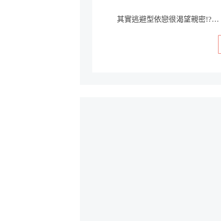
其實逃避型依戀很渴望親密!?…