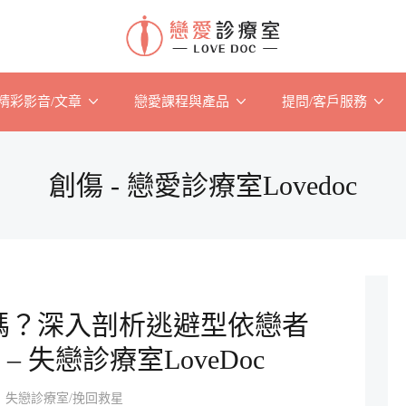
精彩影音/文章
戀愛課程與產品
提問/客戶服務
創傷 - 戀愛診療室Lovedoc
嗎？深入剖析逃避型依戀者
– 失戀診療室LoveDoc
失戀診療室/挽回救星