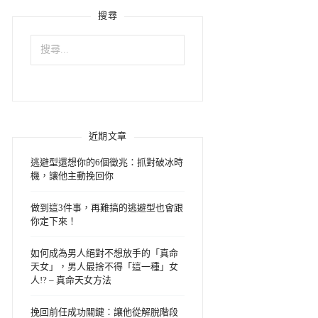
搜尋
搜
尋
關
鍵
字:
近期文章
逃避型還想你的6個徵兆：抓對破冰時
機，讓他主動挽回你
做到這3件事，再難搞的逃避型也會跟
你定下來！
如何成為男人絕對不想放手的「真命
天女」，男人最捨不得「這一種」女
人!? – 真命天女方法
挽回前任成功關鍵：讓他從解脫階段