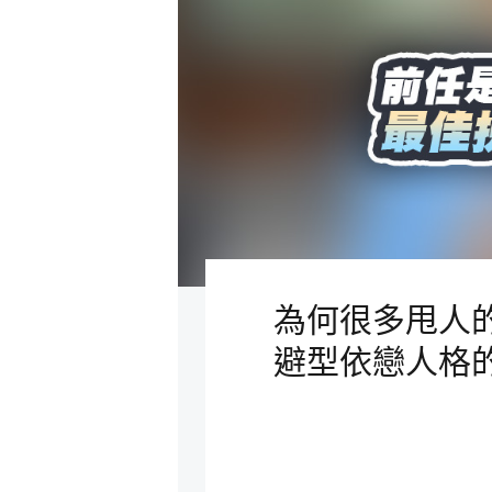
為何很多甩人
避型依戀人格的