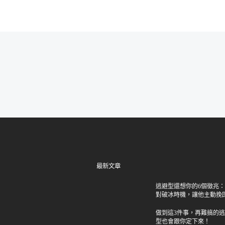
最新文章
逃避型還想你的6個徵兆
對破冰時機，讓他主動挽
做到這3件事，再難搞的
型也會跟你定下來！