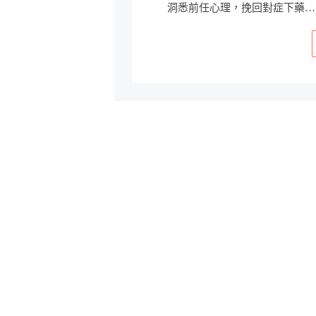
洞悉前任心理，挽回對症下藥…