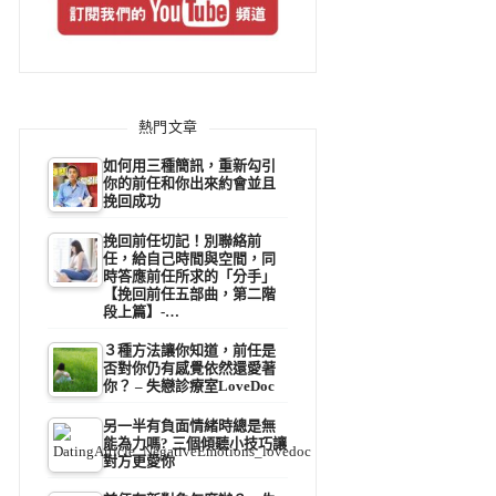
熱門文章
如何用三種簡訊，重新勾引
你的前任和你出來約會並且
挽回成功
挽回前任切記！別聯絡前
任，給自己時間與空間，同
時答應前任所求的「分手」
【挽回前任五部曲，第二階
段上篇】-…
３種方法讓你知道，前任是
否對你仍有感覺依然還愛著
你？ – 失戀診療室LoveDoc
另一半有負面情緒時總是無
能為力嗎? 三個傾聽小技巧讓
對方更愛你