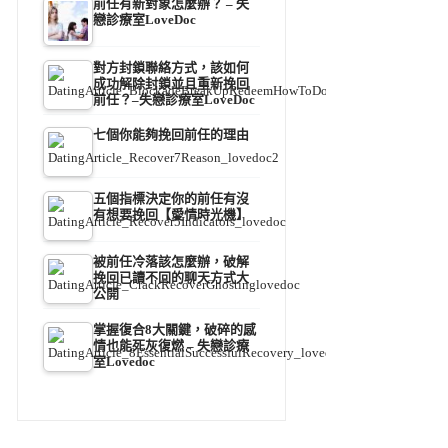
前任有新對象怎麼辦？ – 失
戀診療室LoveDoc
對方封鎖聯絡方式，該如何
成功解除封鎖並且重新挽回
前任？–失戀診療室LoveDoc
七個你能夠挽回前任的理由
五個指標決定你的前任有沒
有想要挽回【愛情時光機】
被前任冷落該怎麼辦，破解
挽回已讀不回的聊天方式大
公開
掌握復合8大關鍵，破碎的感
情也能死灰復燃 – 失戀診療
室Lovedoc