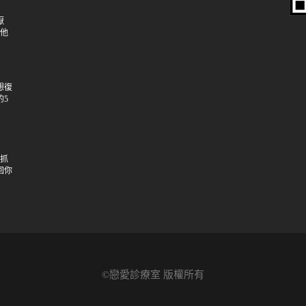
厭
讓他
想復
的5
：抓
回你
©戀愛診療室 版權所有