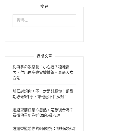
搜尋
搜
尋
關
鍵
字:
近期文章
別再拿命談戀愛！小心這 7 種地雷
男，付出再多也會被糟蹋 – 真命天女
方法
前任封鎖你，不一定是討厭你！斷聯
期必做5件事，讓他忍不住解封！
逃避型前任忽冷忽熱，是想復合嗎？
看懂他重新靠近你的5種心理
逃避型還想你的6個徵兆：抓對破冰時