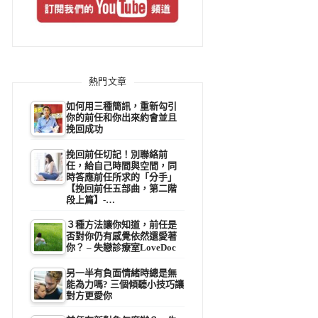
熱門文章
如何用三種簡訊，重新勾引
你的前任和你出來約會並且
挽回成功
挽回前任切記！別聯絡前
任，給自己時間與空間，同
時答應前任所求的「分手」
【挽回前任五部曲，第二階
段上篇】-…
３種方法讓你知道，前任是
否對你仍有感覺依然還愛著
你？ – 失戀診療室LoveDoc
另一半有負面情緒時總是無
能為力嗎? 三個傾聽小技巧讓
對方更愛你