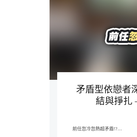
矛盾型依戀者
結與掙扎 –
前任忽冷忽熱超矛盾!?…