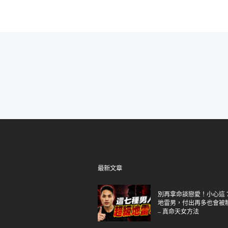
最新文章
別再拿命談戀愛！小心這 7
地雷男，付出再多也會被
– 真命天女方法