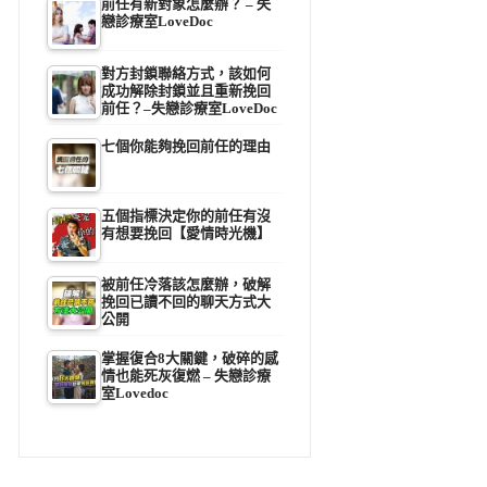
前任有新對象怎麼辦？ – 失
戀診療室LoveDoc
對方封鎖聯絡方式，該如何
成功解除封鎖並且重新挽回
前任？–失戀診療室LoveDoc
七個你能夠挽回前任的理由
五個指標決定你的前任有沒
有想要挽回【愛情時光機】
被前任冷落該怎麼辦，破解
挽回已讀不回的聊天方式大
公開
掌握復合8大關鍵，破碎的感
情也能死灰復燃 – 失戀診療
室Lovedoc