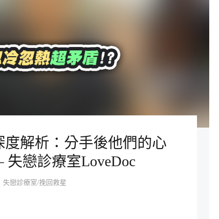
深度解析：分手後他們的心
 失戀診療室LoveDoc
失戀診療室/挽回救星