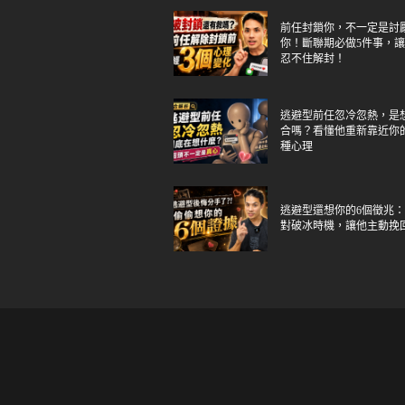
前任封鎖你，不一定是討
你！斷聯期必做5件事，
忍不住解封！
逃避型前任忽冷忽熱，是
合嗎？看懂他重新靠近你
種心理
逃避型還想你的6個徵兆
對破冰時機，讓他主動挽