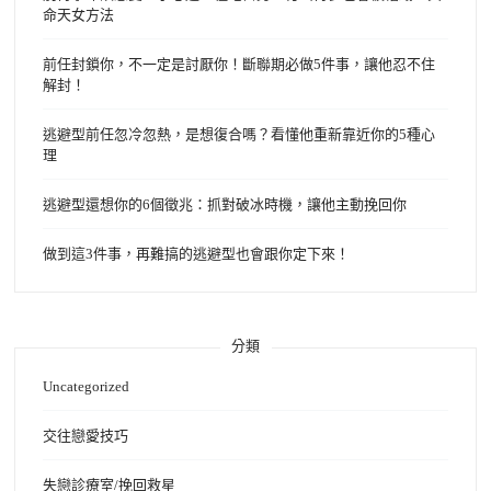
命天女方法
前任封鎖你，不一定是討厭你！斷聯期必做5件事，讓他忍不住
解封！
逃避型前任忽冷忽熱，是想復合嗎？看懂他重新靠近你的5種心
理
逃避型還想你的6個徵兆：抓對破冰時機，讓他主動挽回你
做到這3件事，再難搞的逃避型也會跟你定下來！
分類
Uncategorized
交往戀愛技巧
失戀診療室/挽回救星