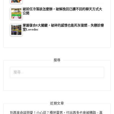
被前任冷落該怎麼辦，破解挽回已讀不回的聊天方式大
公開
掌握復合8大關鍵，破碎的感情也能死灰復燃 – 失戀診療
室Lovedoc
搜尋
搜
尋
關
鍵
字:
近期文章
別再拿命談戀愛！小心這 7 種地雷男，付出再多也會被糟蹋 – 真