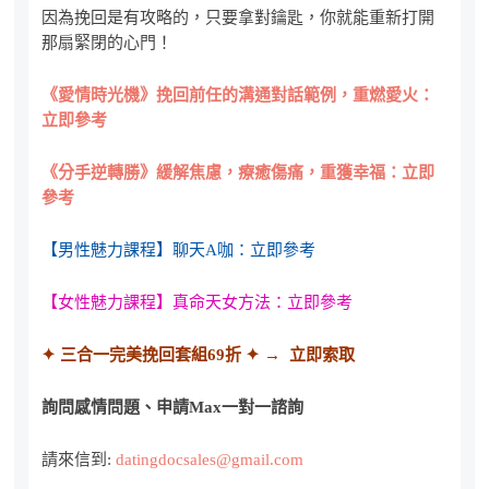
因為挽回是有攻略的，只要拿對鑰匙，你就能重新打開
那扇緊閉的心門！
《愛情時光機》挽回前任的溝通對話範例，重燃愛火：
立即參考
《分手逆轉勝》緩解焦慮，療癒傷痛，重獲幸福：立即
參考
【男性魅力課程】聊天A咖：立即參考
【女性魅力課程】真命天女方法：立即參考
✦ 三合一完美挽回套組69折
✦ → 立即索取
詢問感情問題、申請Max一對一諮詢
請來信到:
datingdocsales@gmail.com