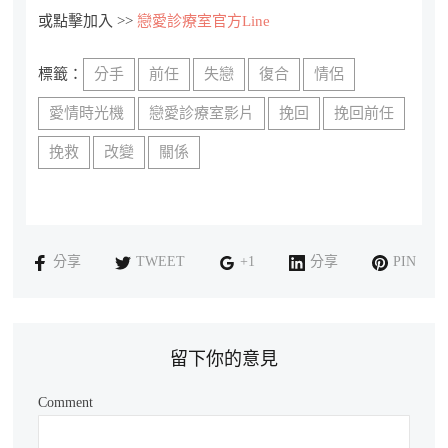
或點擊加入 >>
戀愛診療室官方Line
標籤：
分手
前任
失戀
復合
情侶
愛情時光機
戀愛診療室影片
挽回
挽回前任
挽救
改變
關係
分享
TWEET
+1
分享
PIN
留下你的意見
Comment