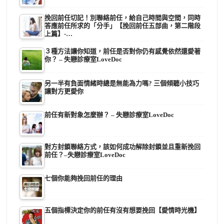
挽回前任切記！別聯絡前任，給自己時間與空間，同時
答應前任所求的「分手」【挽回前任五部曲，第二階段
上篇】-…
３種方法讓你知道，前任是否對你仍有感覺依然還愛著
你？ – 失戀診療室LoveDoc
另一半有負面情緒時總是無能為力嗎? 三個傾聽小技巧
讓對方更愛你
前任有新對象怎麼辦？ – 失戀診療室LoveDoc
對方封鎖聯絡方式，該如何成功解除封鎖並且重新挽回
前任？–失戀診療室LoveDoc
七個你能夠挽回前任的理由
五個指標決定你的前任有沒有想要挽回【愛情時光機】