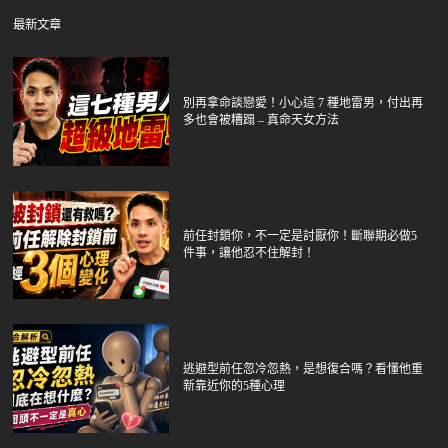
最新文章
別再拿命談戀愛！小心這 7 種地雷男，付出再
多也會被糟蹋 – 真命天女方法
前任封鎖你，不一定是討厭你！斷聯期必做5
件事，讓他忍不住解封！
逃避型前任忽冷忽熱，是想復合嗎？看懂他重
新靠近你的5種心理