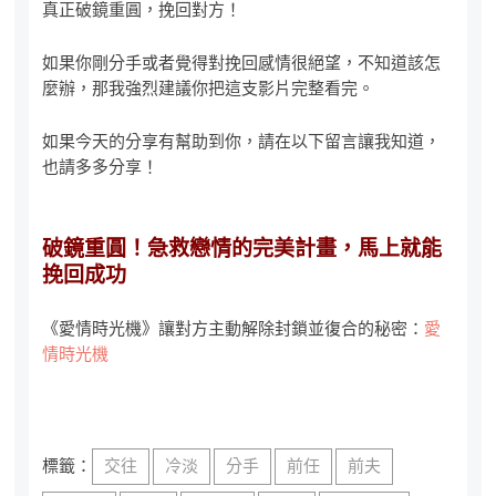
真正破鏡重圓，挽回對方！
如果你剛分手或者覺得對挽回感情很絕望，不知道該怎
麼辦，那我強烈建議你把這支影片完整看完。
如果今天的分享有幫助到你，請在以下留言讓我知道，
也請多多分享！
破鏡重圓！急救戀情的完美計畫，馬上就能
挽回成功
《愛情時光機》讓對方主動解除封鎖並復合的秘密：
愛
情時光機
標籤：
交往
冷淡
分手
前任
前夫