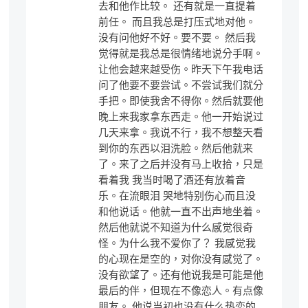
去和他作比较。 还有就是一直提着
前任。 而且我总是打压式地对他。
没有问他好不好。要不要。 然后我
觉得就是我总是很情绪地说分手啊。
让他会越来越受伤。昨天下午我电话
问了他要不要尝试。不尝试我们就分
手把。即使我舍不得你。然后就要他
晚上来我家拿东西走。他一开始说过
几天来拿。我说不行，我不想整天看
到你的东西以泪洗脸。然后他就来
了。来了之后并没有马上收拾，只是
看着我 我当时喝了酒还有放着音
乐。在流眼泪 哭地特别伤心而且没
和他说话。他就一直不出声地坐着。
然后他就说不知道为什么感觉很奇
怪。为什么我不爱你了？ 我感觉我
的心现在是空的，对你没有感觉了。
没有欲望了。还有他说我是可能是他
最后的伴，但现在不像恋人。有点像
朋友。 他说当初也没有什么热恋的