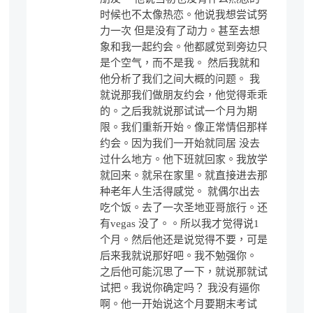
时候也不太像热恋。他说我想尝试努
力一次 但是没有了动力。甚至去想
象和我一起约会。他都感觉到旁边只
是个空气，而不是我。 然后我就和
他分析了我们之间大概的问题。 我
就说那我们做朋友约会，他觉得乖乖
的。之后我就说那试试一个月为期
限。我们重新开始。像正常情侣那样
约会。因为我们一开始就同居 没去
过什么地方。他下班就回家。我放学
就回来。就呆在家里。就直接进去那
种老年人生活得感觉。 就偶尔出去
吃个饭。去了一次圣地亚哥旅行。还
有vegas 没了。。所以我才觉得说1
个月。然后他还是说觉得不要，可是
后来我就说那好吧。我不勉强你。
之后他可能沉思了一下，就说那就试
试把。我说你确定吗？ 我没有逼你
啊。他一开始说这个月要期末考试