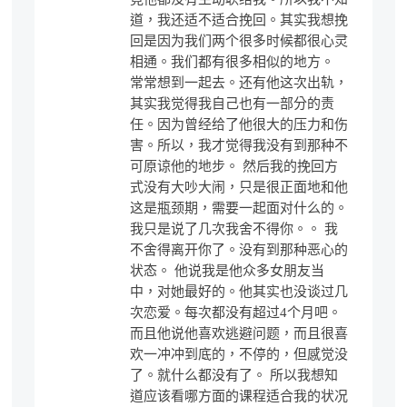
道，我还适不适合挽回。其实我想挽
回是因为我们两个很多时候都很心灵
相通。我们都有很多相似的地方。
常常想到一起去。还有他这次出轨，
其实我觉得我自己也有一部分的责
任。因为曾经给了他很大的压力和伤
害。所以，我才觉得我没有到那种不
可原谅他的地步。 然后我的挽回方
式没有大吵大闹，只是很正面地和他
这是瓶颈期，需要一起面对什么的。
我只是说了几次我舍不得你。。 我
不舍得离开你了。没有到那种恶心的
状态。 他说我是他众多女朋友当
中，对她最好的。他其实也没谈过几
次恋爱。每次都没有超过4个月吧。
而且他说他喜欢逃避问题，而且很喜
欢一冲冲到底的，不停的，但感觉没
了。就什么都没有了。 所以我想知
道应该看哪方面的课程适合我的状况