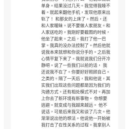
单身。结果没过几天。我觉得我睡不
着。就起来翻他手机，发现他原来出
轨了！ 和那女的上床了。然后，还
和人家暧昧。说不要做人家朋友。和
人家送吃的。我刚好要截图的时候，
他坐了起来。之后，我打了他一巴
掌。我真的没办法控制了。然后他就
说我本来就想和你说分手的。之后我
心情平复下来了。我就说我们分开冷
静吧。说了一些我们以前的话， 我
还说我不在了。你要好好照顾自己。
之类的。隔了一天后，我和他说，其
实我们出现这些问题都是因为我们的
沟通方式。还有相处模式不对。再加
上你去了新环境有新事物。 你想要
逃避。就变成与我越来越远。 他不
说话，可是后来我又和谈了几次。他
渐渐说出他的想法。他说他一开始被
我打击了在性关系的过程。我拿别人