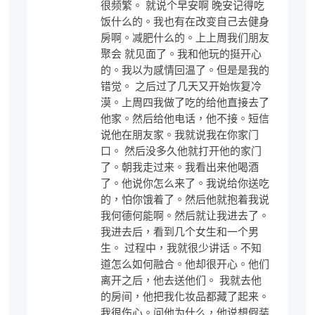
很频繁。 就说个早安啊 晚安记得吃
饭什么的。我也有在改变自己去健身
房啊。减肥什么的。上上周我们朋友
聚会 就见面了。我和他玩的挺开心
的。我以为感情回温了。但是是我的
错觉。 之后过了几天又开始恢复冷
漠。上周四我做了吃的给他直接去了
他家。然后给他电话，他不接。短信
说他在朋友家。我就说我在你家门
口。 然后没多久他就打开他的家门
了。朝我走过来。我看出来他喝酒
了。他说你怎么来了。我说给你送吃
的，怕你饿着了。然后他就抱着我说
我何德何能啊。然后就让我进去了。
我进去后，看到几个女生和一个男
生。 过程中，我就很少讲话。不知
道怎么如何融合。他却很开心。他们
离开之后，他去送他们。 我就去他
的房间，他把我化妆品都藏了起来。
我很伤心。问他为什么，他说想假装