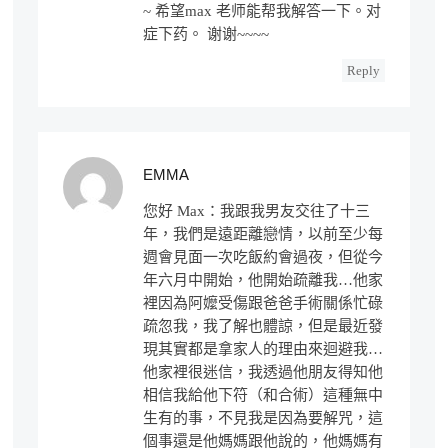
~ 希望max 老师能帮我解答一下。对
症下药。 谢谢~~~~
Reply
EMMA
您好 Max：我跟我男友交往了十三
年，我們是遠距離戀情，以前至少每
週會見面一次吃飯約會過夜，但從今
年六月中開始，他開始疏離我…他家
裡因為阿嬤受傷跟爸爸手術關係忙碌
疏忽我，我了解也體諒，但是最近發
現其實都是拿家人的理由來迴避我…
他家裡很迷信，我透過他朋友得知他
相信我給他下符（和合術）這種無中
生有的事，不見我是因為要解咒，這
個事還是他媽媽跟他說的，他媽媽有