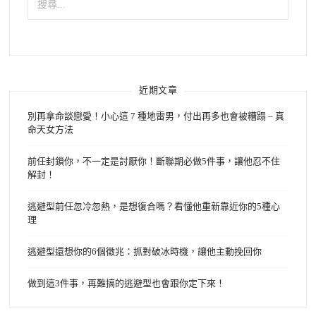
尋
關
鍵
字:
近期文章
別再拿命談戀愛！小心這 7 種地雷男，付出再多也會被糟蹋 – 真
命天女方法
前任封鎖你，不一定是討厭你！斷聯期必做5件事，讓他忍不住
解封！
逃避型前任忽冷忽熱，是想復合嗎？看懂他重新靠近你的5種心
理
逃避型還想你的6個徵兆：抓對破冰時機，讓他主動挽回你
做到這3件事，再難搞的逃避型也會跟你定下來！