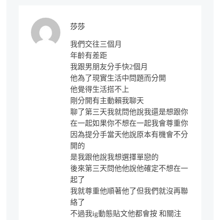
莎莎
我們交往三個月
年齡有差距
我跟男朋友分手快2個月
他為了現實生活中問題而分開
他覺得生活搭不上
剛分開有主動賴我聊天
聊了第三天我就問他說我還是想跟你
在一起如果你不想在一起我會尊重你
因為提分手當天他說原本有機會不分
開的
是我跟他說我想選擇單戀的
後來第三天問他他說他確定不想在一
起了
我就尊重他順著他了但我們就沒再聯
絡了
不過我ig動態貼文他都會按 和關注