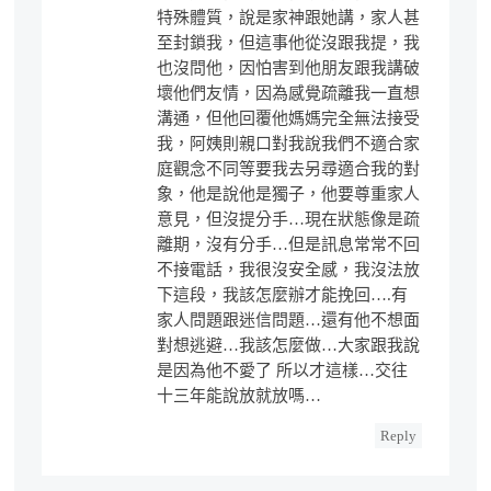
特殊體質，說是家神跟她講，家人甚
至封鎖我，但這事他從沒跟我提，我
也沒問他，因怕害到他朋友跟我講破
壞他們友情，因為感覺疏離我一直想
溝通，但他回覆他媽媽完全無法接受
我，阿姨則親口對我說我們不適合家
庭觀念不同等要我去另尋適合我的對
象，他是說他是獨子，他要尊重家人
意見，但沒提分手…現在狀態像是疏
離期，沒有分手…但是訊息常常不回
不接電話，我很沒安全感，我沒法放
下這段，我該怎麼辦才能挽回….有
家人問題跟迷信問題…還有他不想面
對想逃避…我該怎麼做…大家跟我說
是因為他不愛了 所以才這樣…交往
十三年能說放就放嗎…
Reply