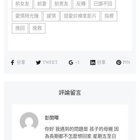
前女友
前妻
前男友
反轉
已讀不回
愛情時光機
感情
戀愛診療室影片
指標
挽回
挽救
分享
TWEET
+1
分享
PIN
評論留言
彭閔暉
你好 我遇到的問題是 孩子的母親 因
為長期都不怎麼想回家 星期五至日