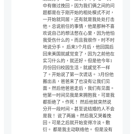
中有做过挽回，因为我们俩之间的问
题都是在于刚开始的相处模式不对，
一开始就同居，还有就是我处处打击
他。总说前任的事情，他是那种不喜
欢说自己的想法憋在心里，因为他怕
我受伤什么的。而且我很作，时不时
地说分手。 后来3个月后，他回国后
回来美国就感觉变了，因为之前他在
实习什么的，就还好。但是他今年1
月份回归校园生活，就感觉不一样
了。开始说了第一次谎话。 3月份他
搬出去，爸爸来了也没有让我们见
面。然后他爸爸走后，我们有见面。
他第一时间见我是来拥抱我，可是我
都拒绝了。作死！ 然后他就突然说
分开一段时间。甚至说结婚的人不会
是我！ 说了两遍。然后我又哭着挽
回。可是之后就开始变得冷淡。敷
衍。 都是我主动联络他。 但是没有