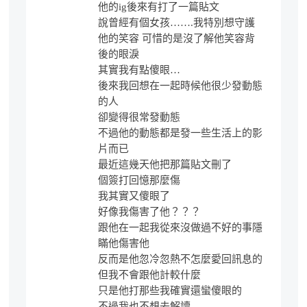
他的ig後來有打了一篇貼文
說曾經有個女孩…….我特別想守護
他的笑容 可惜的是沒了解他笑容背
後的眼淚
其實我有點傻眼…
後來我回想在一起時候他很少發動態
的人
卻變得很常發動態
不過他的動態都是發一些生活上的影
片而已
最近這幾天他把那篇貼文刪了
個簽打回憶那麼傷
我其實又傻眼了
好像我傷害了他？？？
跟他在一起我從來沒做過不好的事隱
瞞他傷害他
反而是他忽冷忽熱不怎麼愛回訊息的
但我不會跟他計較什麼
只是他打那些我確實還蠻傻眼的
不過我也不想去解讀