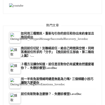
熱門文章
如何用三種簡訊，重新勾引你的前任和你出來約會並且
挽回成功
挽回前任切記！別聯絡前任，給自己時間與空間，同時
答應前任所求的「分手」【挽回前任五部曲，第二階段
上篇】-…
３種方法讓你知道，前任是否對你仍有感覺依然還愛著
你？ – 失戀診療室LoveDoc
另一半有負面情緒時總是無能為力嗎? 三個傾聽小技巧
讓對方更愛你
前任有新對象怎麼辦？ – 失戀診療室LoveDoc