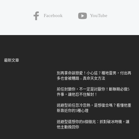
Facebook
YouTube
最新文章
別再拿命談戀愛！小心這 7 種地雷男，付出再
多也會被糟蹋 – 真命天女方法
前任封鎖你，不一定是討厭你！斷聯期必做5
件事，讓他忍不住解封！
逃避型前任忽冷忽熱，是想復合嗎？看懂他重
新靠近你的5種心理
逃避型還想你的6個徵兆：抓對破冰時機，讓
他主動挽回你