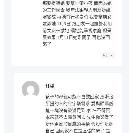
都要提醒她 要幫忙帶小孩 而因為她
的工作因素 我無法跟親人朋友訴說
演變成 再她有行我素時 我會拿前女
友激她 1月9日 跟朋友一起設計利用
前女友來激她 讓她能重視家庭 但是
反效果 1月11日她離開了 再也沒回
來了
Reply
林檎
孩子的母親可能不喜歡回家 馬斯洛
所提的人的金字塔需求 愛與歸屬感
這一塊沒有被滿足到 家 名不符實
本來就不太願意回去 先生你又做了
讓他更反加反感的事情 假設你是她
自己 回到家不在是溫暖的床 而是