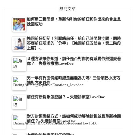
熱門文章
如何用三種簡訊，重新勾引你的前任和你出來約會並且
挽回成功
挽回前任切記！別聯絡前任，給自己時間與空間，同時
答應前任所求的「分手」【挽回前任五部曲，第二階段
上篇】-…
３種方法讓你知道，前任是否對你仍有感覺依然還愛著
你？ – 失戀診療室LoveDoc
另一半有負面情緒時總是無能為力嗎? 三個傾聽小技巧
讓對方更愛你
前任有新對象怎麼辦？ – 失戀診療室LoveDoc
對方封鎖聯絡方式，該如何成功解除封鎖並且重新挽回
前任？–失戀診療室LoveDoc