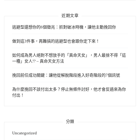
近期文章
逃避型還想你的6個徵兆：抓對破冰時機，讓他主動挽回你
做到這3件事，再難搞的逃避型也會跟你定下來！
如何成為男人絕對不想放手的「真命天女」，男人最捨不得「這
一種」女人!? – 真命天女方法
挽回前任成功關鍵：讓他從解脫階段進入好奇階段的7個訊號
為什麼挽回不該付出太多？停止無條件討好，他才會反過來為你
付出！
分類
Uncategorized