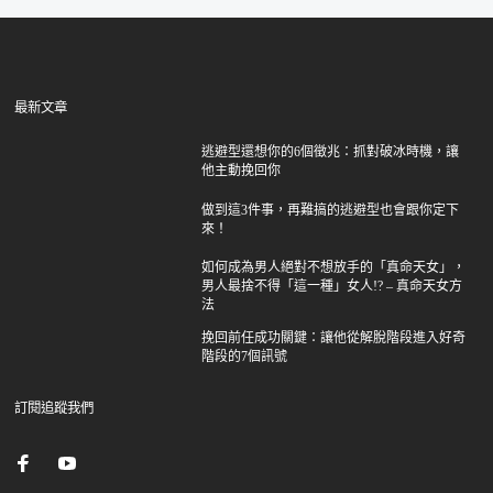
最新文章
逃避型還想你的6個徵兆：抓對破冰時機，讓
他主動挽回你
做到這3件事，再難搞的逃避型也會跟你定下
來！
如何成為男人絕對不想放手的「真命天女」，
男人最捨不得「這一種」女人!? – 真命天女方
法
挽回前任成功關鍵：讓他從解脫階段進入好奇
階段的7個訊號
訂閱追蹤我們