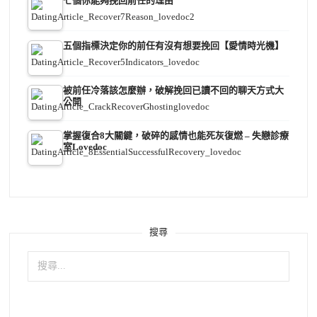
七個你能夠挽回前任的理由
五個指標決定你的前任有沒有想要挽回【愛情時光機】
被前任冷落該怎麼辦，破解挽回已讀不回的聊天方式大
公開
掌握復合8大關鍵，破碎的感情也能死灰復燃 – 失戀診療
室Lovedoc
搜尋
搜
尋
關
鍵
字: