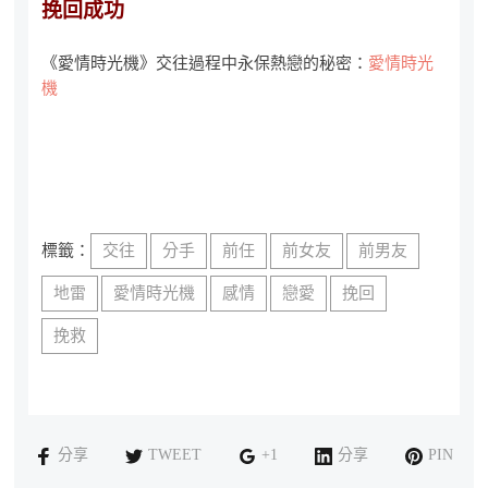
挽回成功
《愛情時光機》交往過程中永保熱戀的秘密：
愛情時光
機
標籤：
交往
分手
前任
前女友
前男友
地雷
愛情時光機
感情
戀愛
挽回
挽救
分享
TWEET
+1
分享
PIN