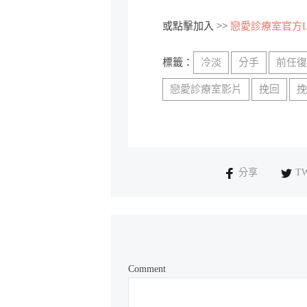
或點擊加入 >>
戀愛診療室官方Li
標籤：
冷淡
分手
前任
戀愛診療室影片
挽回
分享
T
Comment