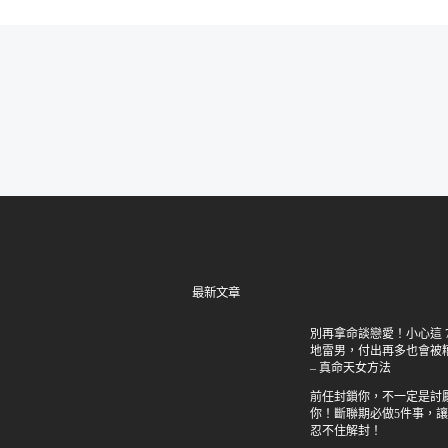
最新文章
別再拿命談戀愛！小心這 7
地雷男，付出再多也會被
– 真命天女方法
前任封鎖你，不一定是討
你！斷聯期必做5件事，
忍不住解封！