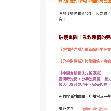
並告訴你如何辨別他開始想念你
強烈建議你看到最後，因為越了
會！
破鏡重圓！急救戀情的完
《愛情時光機》重新聯絡前任並
《分手逆轉勝》修復關係，療癒
【挽回套組超值69折優惠】
愛情時光機 + 分手逆轉勝 + 魅
最大化復合成功率，完美蛻變，
✦ 詢問感情問題、申請Max一對
請來信到:
datingdocsales@gmai