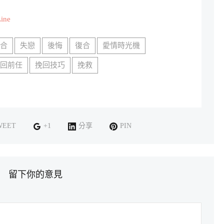
ne
復合
失戀
後悔
復合
愛情時光機
挽回前任
挽回技巧
挽救
WEET
+1
分享
PIN
留下你的意見