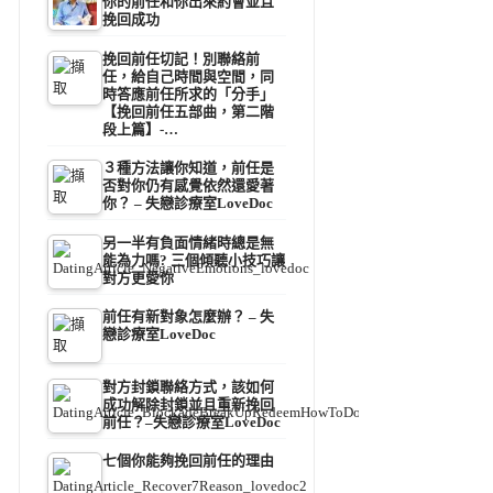
你的前任和你出來約會並且
挽回成功
挽回前任切記！別聯絡前
任，給自己時間與空間，同
時答應前任所求的「分手」
【挽回前任五部曲，第二階
段上篇】-…
３種方法讓你知道，前任是
否對你仍有感覺依然還愛著
你？ – 失戀診療室LoveDoc
另一半有負面情緒時總是無
能為力嗎? 三個傾聽小技巧讓
對方更愛你
前任有新對象怎麼辦？ – 失
戀診療室LoveDoc
對方封鎖聯絡方式，該如何
成功解除封鎖並且重新挽回
前任？–失戀診療室LoveDoc
七個你能夠挽回前任的理由