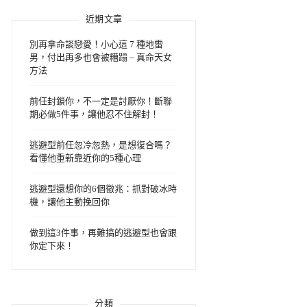
近期文章
別再拿命談戀愛！小心這 7 種地雷
男，付出再多也會被糟蹋 – 真命天女
方法
前任封鎖你，不一定是討厭你！斷聯
期必做5件事，讓他忍不住解封！
逃避型前任忽冷忽熱，是想復合嗎？
看懂他重新靠近你的5種心理
逃避型還想你的6個徵兆：抓對破冰時
機，讓他主動挽回你
做到這3件事，再難搞的逃避型也會跟
你定下來！
分類