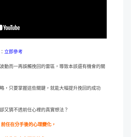
：
立即參考
波動而一再誤觸挽回的雷區，導致本該還有機會的關
略，只要掌握這些關鍵，就能大幅提升挽回的成功
卻又猜不透前任心裡的真實想法？
析
前任在分手後的心理變化，