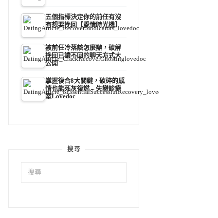
五個指標決定你的前任有沒
有想要挽回【愛情時光機】
被前任冷落該怎麼辦，破解
挽回已讀不回的聊天方式大
公開
掌握復合8大關鍵，破碎的感
情也能死灰復燃 – 失戀診療
室Lovedoc
搜尋
搜
尋
關
鍵
字: