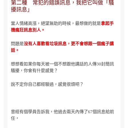
第二種 常犯的錯誤訊息，我把它叫做「騷
擾訊息」
當人情緒高漲，絕望無助的時候，最想做的就是
拿起手
機瘋狂訊息別人。
問題是
沒有人喜歡看垃圾訊息，更不會想跟一個瘋子講
話。
想想看如果你每天被一個不想跟他講話的人傳30封簡訊
騷擾，你會有什麼感覺？
說不定你自己都經驗過，感覺很煩吧？
曾經有個學員告訴我，他過去兩天內傳了67個訊息給前
任，