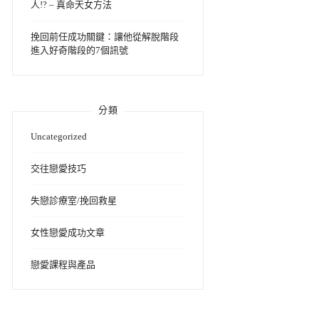
人!? – 真命天女方法
挽回前任成功關鍵：讓他從解脫階段
進入好奇階段的7個訊號
分類
Uncategorized
交往戀愛技巧
失戀診療室/挽回救星
女性戀愛成功文章
戀愛課程與產品