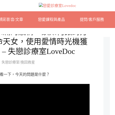
精彩影音/文章
戀愛課程與產品
提問/客戶服務
未滿的感情，該如何讓對方
命天女，使用愛情時光機獲
– 失戀診療室LoveDoc
失戀診療室/挽回救星
看一下，今天的問題是什麼？