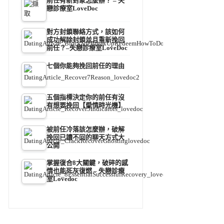
前任有新對象怎麼辦？ – 失
戀診療室LoveDoc
對方封鎖聯絡方式，該如何
成功解除封鎖並且重新挽回
前任？–失戀診療室LoveDoc
七個你能夠挽回前任的理由
五個指標決定你的前任有沒
有想要挽回【愛情時光機】
被前任冷落該怎麼辦，破解
挽回已讀不回的聊天方式大
公開
掌握復合8大關鍵，破碎的感
情也能死灰復燃 – 失戀診療
室Lovedoc