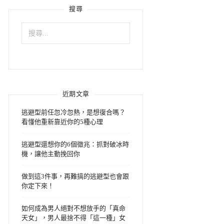
搜尋
搜
尋
關
鍵
字:
近期文章
逃避型前任忽冷忽熱，是想復合嗎？
看懂他重新靠近你的5種心理
逃避型還想你的6個徵兆：抓對破冰時
機，讓他主動挽回你
做到這3件事，再難搞的逃避型也會跟
你定下來！
如何成為男人絕對不想放手的「真命
天女」，男人最捨不得「這一種」女