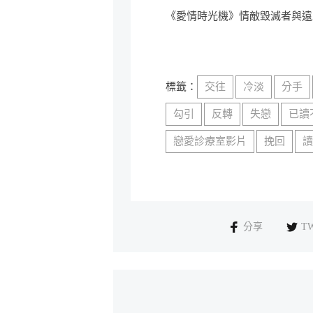
《愛情時光機》情敵毀滅者與遠
標籤：
交往
冷淡
分手
勾引
反轉
失戀
已讀
戀愛診療室影片
挽回
分享
T