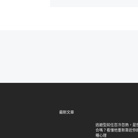
最新文章
逃避型前任忽冷忽熱，是
合嗎？看懂他重新靠近你
種心理