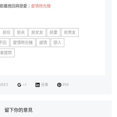
距離挽回與戀愛：
愛情時光機
前任
前夫
前女友
前妻
前男友
不回
愛情時光機
感情
戀人
讀者提問
WEET
+1
分享
PIN
留下你的意見