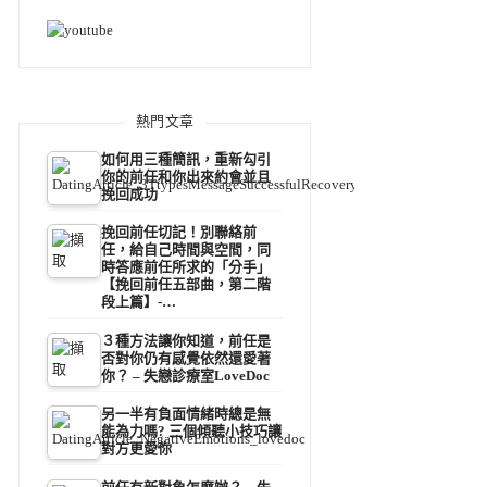
熱門文章
如何用三種簡訊，重新勾引
你的前任和你出來約會並且
挽回成功
挽回前任切記！別聯絡前
任，給自己時間與空間，同
時答應前任所求的「分手」
【挽回前任五部曲，第二階
段上篇】-…
３種方法讓你知道，前任是
否對你仍有感覺依然還愛著
你？ – 失戀診療室LoveDoc
另一半有負面情緒時總是無
能為力嗎? 三個傾聽小技巧讓
對方更愛你