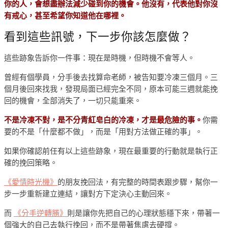
你的人，會想盡辦法減少碰到你的機會。他沒有，代表他對你沒
有戒心，甚至希望你知道他在哪裡。
看到這些訊號，下一步你該怎麼做？
這些跡象告訴你一件事：現在是時機，但時機不會等人。
曾經有個學員，分手後去找算命老師，被告知要冷凍三個月。三
個月後回來找我，發現局面已經完全不同，原本可能三週就能挽
回的機會，全部消失了，一切只能重來。
不是冷凍不對，是不分青紅皂白的冷凍，才是最危險的事。
你需
要的不是「什麼都不做」，而是「用對方法做正確的事」。
如果你確認前任有以上這些跡象，現在最重要的行動就是執行正
確的挽回策略。
《愛情時光機》
的朋友挽回法，有完整的時間表跟步驟，幫你一
步一步重新建立連結，讓對方下定決心主動回來。
而
《分手逆轉勝》
則是讓你先把自己的心理狀態穩下來，帶著一
個強大的自己去執行挽回，而不是帶著焦慮去硬撐。