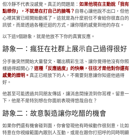
但冷靜不代表沒感覺。真正的問題是：
如果他現在主動說「我有
點想你」，不就是在打自己的臉嗎？
自尊心讓他說不出口，但他
心裡其實已經開始動搖了。這就是為什麼前任不會給你很直白的
訊號，而是透過各種迂迴的方式，讓你隱約感覺到他的存在。
以下這9個跡象，就是他放不下你的真實反應。
跡象一：瘋狂在社群上展示自己過得很好
分手後突然開始大量發文、曬出精彩生活、讓你覺得他沒有你照
樣過得超開心？
這種「反應過度」的快樂，往往才是他對你還有
感覺的證明。
真正已經放下的人，不需要刻意讓你知道他過得
好。
他甚至可能透過共同朋友傳話，讓消息間接流到你耳裡。留意一
下，他是不是特別想在你面前表現得悠哉自在？
跡象二：故意製造讓你吃醋的機會
如果你們還有機會碰到面，你會發現他有時候動作很刻意，比如
特意在你視線範圍內跟別人互動，或是在跟你打招呼的同時明顯