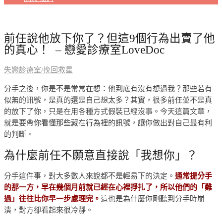
前任說他放下你了？但這9個行為出賣了他
的真心！ – 戀愛診療室LoveDoc
失戀診療室/挽回救星
分手之後，你是不是常常在想：他到底有沒有想過我？那些若有
似無的訊號，是真的還是自己想太多？其實，很多前任並不是真
的放下了你，只是在用各種方式假裝已經沒事。今天這篇文章，
就是要帶你看懂那些藏在行為裡的訊號，讓你做出對自己最有利
的判斷。
為什麼前任不願意直接說「我想你」？
分手這件事，對大多數人來說都不是輕易下的決定。
通常提分手
的那一方，早在幾個月前就已經在心裡掙扎了，所以他們的「難
過」往往比你早一步處理完。
這也是為什麼你剛聽到分手時崩
潰，對方卻看起來很冷靜。