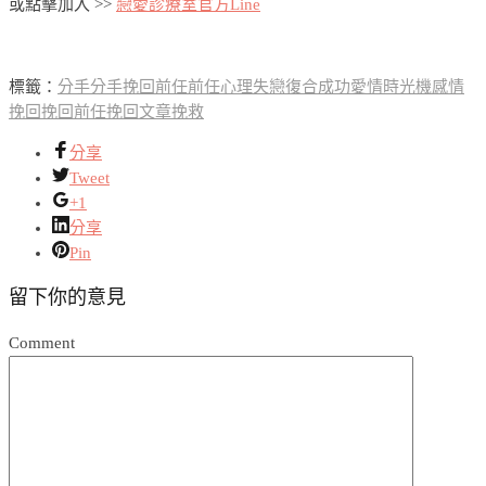
或點擊加入 >>
戀愛診療室官方Line
標籤：
分手
分手挽回
前任
前任心理
失戀
復合成功
愛情時光機
感情
挽回
挽回前任
挽回文章
挽救
分享
Tweet
+1
分享
Pin
留下你的意見
Comment