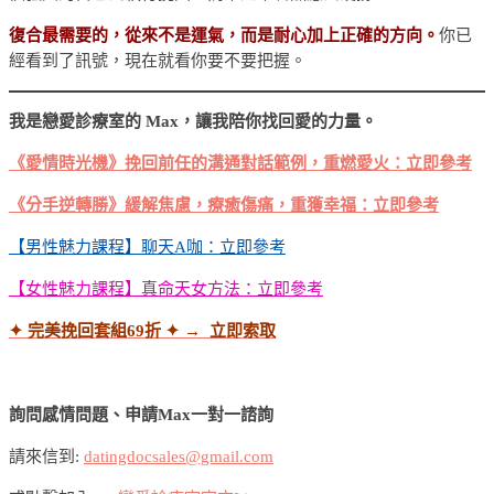
復合最需要的，從來不是運氣，而是耐心加上正確的方向。
你已
經看到了訊號，現在就看你要不要把握。
我是戀愛診療室的 Max，讓我陪你找回愛的力量。
《愛情時光機》挽回前任的溝通對話範例，重燃愛火：立即參考
《分手逆轉勝》緩解焦慮，療癒傷痛，重獲幸福：立即參考
【男性魅力課程】聊天A咖：立即參考
【女性魅力課程】真命天女方法：立即參考
✦ 完美挽回套組69折
✦ → 立即索取
詢問感情問題、申請Max一對一諮詢
請來信到:
datingdocsales@gmail.com