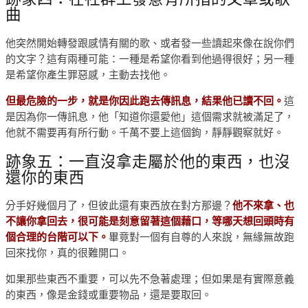
曲
他突然開始轉發跟感情有關的歌、或者發一些讀起來像在說你們
的文字？這有兩種可能：一種是希望你看到他過得很好；另一種
是希望你產生罪惡感，主動去找他。
但最危險的一步，就是你因此跑去傳訊息，結果他已讀不回。
這
是因為你一傳訊息，他「知道你還愛他」這個需求就被滿足了，
他就不需要再有所行動。千萬不要上這個鉤，靜靜觀察就好。
跡象五：一直沒拿走屬於他的東西，也沒
還你的東西
分手好幾個月了，但彼此還有東西放在對方那邊？
他不來拿、也
不讓你拿回去，很可能是刻意留著這個藉口，等哪天想回頭時有
個合理的台階可以下。
畢竟對一個有自尊的人來說，無緣無故跑
回來找你，真的很難開口。
如果那些東西不重要，可以先不急著處理；但如果是有實際意義
的東西，像是金錢或重要物品，還是要取回。