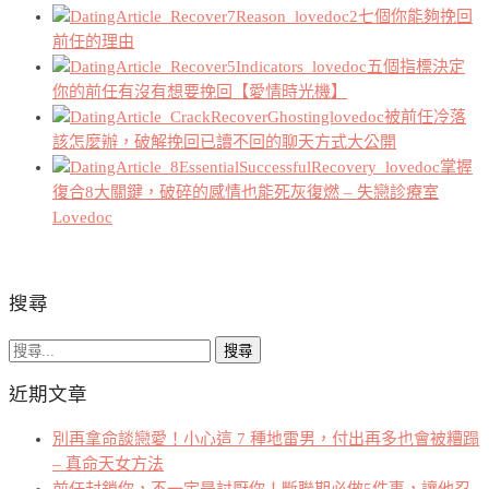
七個你能夠挽回
前任的理由
五個指標決定
你的前任有沒有想要挽回【愛情時光機】
被前任冷落
該怎麼辦，破解挽回已讀不回的聊天方式大公開
掌握
復合8大關鍵，破碎的感情也能死灰復燃 – 失戀診療室
Lovedoc
搜尋
搜
尋
近期文章
關
鍵
別再拿命談戀愛！小心這 7 種地雷男，付出再多也會被糟蹋
字:
– 真命天女方法
前任封鎖你，不一定是討厭你！斷聯期必做5件事，讓他忍