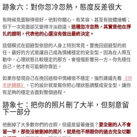
跡象六：對你忽冷忽熱，態度反差很大
有時候見面聊得很好，他對你關心、有笑容、甚至有肢體接觸；
但下一次見面卻又變得冷淡疏遠。
這種忽冷忽熱，其實是他在掙
扎的證明，代表他的心還沒有做出最終決定。
這個模式在迴避型依戀的人身上特別常見。要挽回迴避型的前
任，最好的方式是讓自己成為情緒穩定的安全型。因為在人際互
動中，心理狀態比較穩定的那方，會慢慢影響另一方。你先穩住
自己，他才有可能朝你靠近。
如果你發現自己在挽回過程中情緒很不穩定，強烈建議先看
《分
手逆轉勝》
，它的設計就是幫你把心理狀態調整成安全型，讓你
有足夠的穩定去面對整個過程。
跡象七：把你的照片刪了大半，但刻意留
下一部分
他刪掉了大多數你們的合照，但還是留著幾張？
要全刪的人不會
留一半，那些沒被刪掉的照片，就是他不想跟你的過去完全切斷