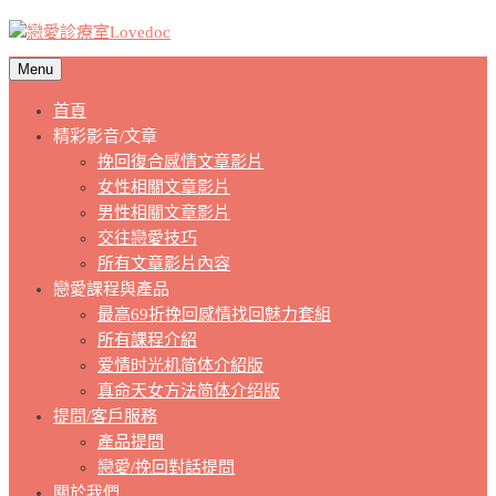
Menu
首頁
精彩影音/文章
挽回復合感情文章影片
女性相關文章影片
男性相關文章影片
交往戀愛技巧
所有文章影片內容
戀愛課程與產品
最高69折挽回感情找回魅力套組
所有課程介紹
爱情时光机简体介紹版
真命天女方法简体介绍版
提問/客戶服務
產品提問
戀愛/挽回對話提問
關於我們