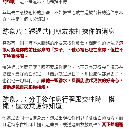
的證明。
這不是遺忘，而是捨不得。
與其去在意被刪掉的那些，不如把重心放在還被留著的這件事本
身，這是一個加分訊號。
跡象八：透過共同朋友來打探你的消息
突然有一個平時不太聯絡的朋友來找你敘舊，問起你的近況？
這
很可能是你的前任派來的「探子」，他心裡已經在意你，但拉不
下臉直接問。
這時候該怎麼回應？既不要說你恨他，也不要表現得完全沉浸在
愛裡。最好的答案是：「最近就是過日子，那段感情都過去了，
也祝他一切順利。」
讓他一頭霧水，反而能激起更強的好奇心，
讓他想親自來跟你接觸。
跡象九：分手後作息行程跟交往時一模一
樣，還故意讓你知道
他還是去同一個健身房、還是出現在你們以前會碰面的地方，而
且還特意在社群上提到這些事，或透過朋友放風聲？
真正想迴避