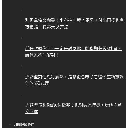
別再拿命談戀愛！小心這 7 種地雷男，付出再多也會
被糟蹋 – 真命天女方法
前任封鎖你，不一定是討厭你！斷聯期必做5件事，
讓他忍不住解封！
逃避型前任忽冷忽熱，是想復合嗎？看懂他重新靠近
你的5種心理
逃避型還想你的6個徵兆：抓對破冰時機，讓他主動
挽回你
訂閱追蹤我們