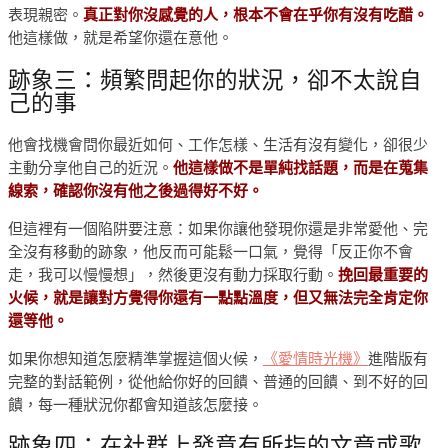
表現親密。
真正對你沒感覺的人，根本不會在乎你有沒有吃醋。
他這樣做，就是希望你還在意他。
跡象三：頻繁問起你的狀況，卻不太說自
己的事
他會找機會問你最近如何、工作怎樣、生活有沒有變化，卻很少
主動分享他自己的近況。
他這樣做不是單純找話題，而是在蒐集
線索，確認你沒有他之後過得好不好。
但這裡有一個陷阱要注意：如果你讓他發現你還是非常愛他、完
全沒有移動的跡象，他反而可能鬆一口氣，覺得「反正你不會
走，我可以慢慢想」，然後更沒有動力採取行動。
挽回最重要的
火候，就是讓對方覺得你還有一點點溫度，但又無法完全肯定你
還等他。
如果你想知道怎麼精準掌握這個火候，
《愛情時光機》
進階版有
完整的對話範例，從他給你好的回饋、普通的回饋、到不好的回
饋，每一種狀況你都會知道該怎麼接。
跡象四：在社群上發意有所指的文章或歌