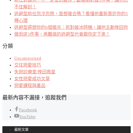
不住解封！
逃避型前任忽冷忽熱，是想復合嗎？看懂他重新靠近你的5
種心理
逃避型還想你的6個徵兆：抓對破冰時機，讓他主動挽回你
做到這3件事，再難搞的逃避型也會跟你定下來！
分類
Uncategorized
交往戀愛技巧
失戀診療室/挽回救星
女性戀愛成功文章
戀愛課程與產品
最新內容不漏接，追蹤我們
Facebook
YouTube
最新文章