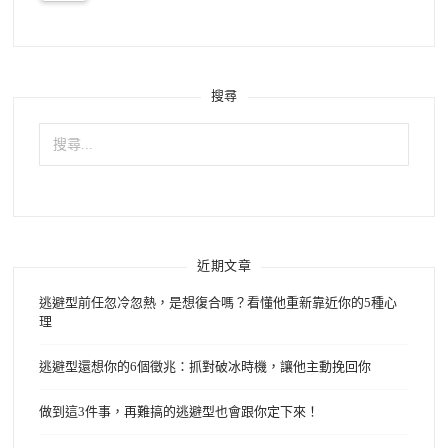
搜尋
搜
尋
關
鍵
字:
近期文章
逃避型前任忽冷忽熱，是想復合嗎？看懂他重新靠近你的5種心
理
逃避型還想你的6個徵兆：抓對破冰時機，讓他主動挽回你
做到這3件事，再難搞的逃避型也會跟你定下來！