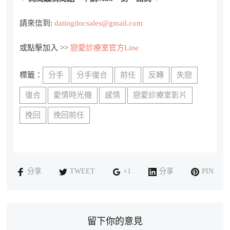
請來信到:
datingdocsales@gmail.com
或點擊加入 >>
戀愛診療室官方Line
標籤：
分手
分手復合
前任
反轉
失戀
復合
愛情時光機
感情
戀愛診療室影片
挽回
挽回前任
分享
TWEET
+1
分享
PIN
留下你的意見