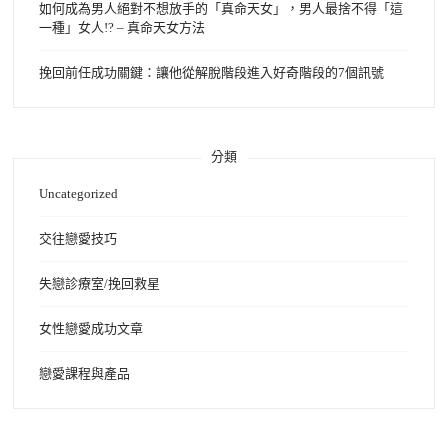
如何成為男人絕對不想放手的「真命天女」，男人最捨不得「這
一種」女人!? – 真命天女方法
挽回前任成功關鍵：讓他從解脫階段進入好奇階段的7個訊號
分類
Uncategorized
交往戀愛技巧
失戀診療室/挽回救星
女性戀愛成功文章
戀愛課程與產品