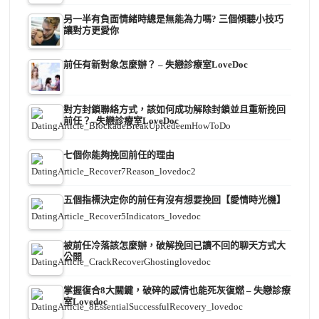
另一半有負面情緒時總是無能為力嗎? 三個傾聽小技巧
讓對方更愛你
前任有新對象怎麼辦？ – 失戀診療室LoveDoc
對方封鎖聯絡方式，該如何成功解除封鎖並且重新挽回
前任？–失戀診療室LoveDoc
七個你能夠挽回前任的理由
五個指標決定你的前任有沒有想要挽回【愛情時光機】
被前任冷落該怎麼辦，破解挽回已讀不回的聊天方式大
公開
掌握復合8大關鍵，破碎的感情也能死灰復燃 – 失戀診療
室Lovedoc