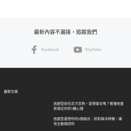
最新內容不漏接，追蹤我們
Facebook
YouTube
最新文章
逃避型前任忽冷忽熱，是想復合嗎？看懂他重
新靠近你的5種心理
逃避型還想你的6個徵兆：抓對破冰時機，讓
他主動挽回你