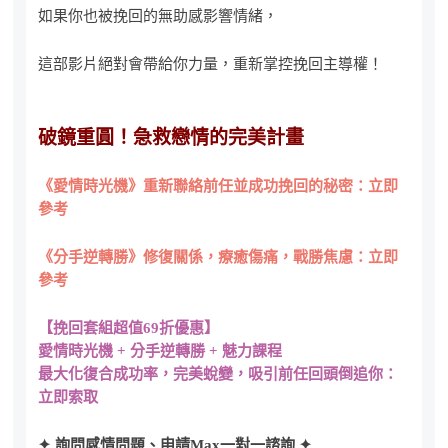
如果你也被挽回的無助感影響情緒，
這部影片絕對會帶給你力量，重新掌控挽回主導權！
破鏡重圓！急救戀情的完美計畫
《愛情時光機》重新聯絡前任並成功挽回的秘密：立即
參考
《分手逆轉勝》修復關係，療癒傷痛，戰勝焦慮：立即
參考
【挽回套組超值69折優惠】
愛情時光機 + 分手逆轉勝 + 魅力課程
最大化復合成功率，完美蛻變，吸引前任回頭倒追你：
立即索取
✦ 詢問感情問題、申請Max一對一諮詢 ✦