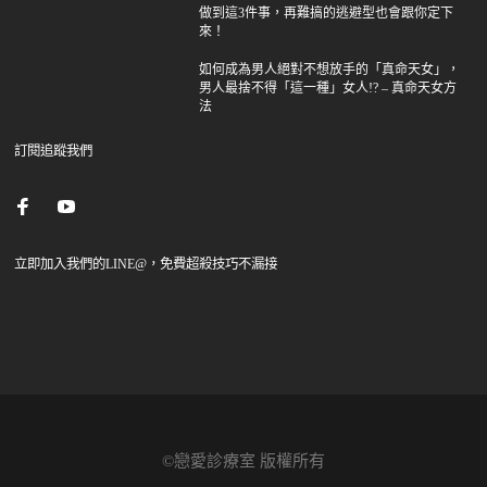
做到這3件事，再難搞的逃避型也會跟你定下
來！
如何成為男人絕對不想放手的「真命天女」，
男人最捨不得「這一種」女人!? – 真命天女方
法
訂閱追蹤我們
立即加入我們的LINE@，免費超殺技巧不漏接
©戀愛診療室 版權所有