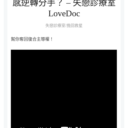
感逆轉分手？ – 失戀診療室
LoveDoc
失戀診療室/挽回救星
幫你奪回復合主導權！