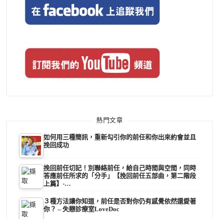
熱門文章
如何用三種簡訊，重新勾引你的前任和你出來約會並且
挽回成功
挽回前任切記！別聯絡前任，給自己時間與空間，同時
答應前任所求的「分手」【挽回前任五部曲，第二階段
上篇】-…
３種方法讓你知道，前任是否對你仍有感覺依然還愛著
你？ – 失戀診療室LoveDoc