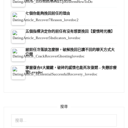
七個你能夠挽回前任的理由
五個指標決定你的前任有沒有想要挽回【愛情時光機】
被前任冷落該怎麼辦，破解挽回已讀不回的聊天方式大
公開
掌握復合8大關鍵，破碎的感情也能死灰復燃 – 失戀診療
室Lovedoc
搜尋
搜
尋
關
鍵