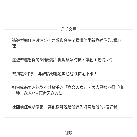
字:
近期文章
逃避型前任忽冷忽熱，是想復合嗎？看懂他重新靠近你的5種心
理
逃避型還想你的6個徵兆：抓對破冰時機，讓他主動挽回你
做到這3件事，再難搞的逃避型也會跟你定下來！
如何成為男人絕對不想放手的「真命天女」，男人最捨不得「這
一種」女人!? – 真命天女方法
挽回前任成功關鍵：讓他從解脫階段進入好奇階段的7個訊號
分類