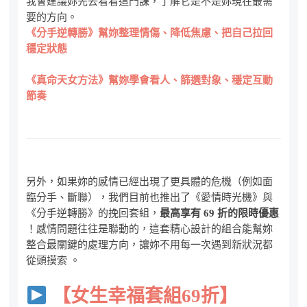
我會建議妳先去看看這門課，了解它是不是妳現在最需
要的方向。
《分手逆轉勝》幫妳整理情傷、降低焦慮、把自己拉回
穩定狀態
《真命天女方法》幫妳學會看人、篩選對象、穩定互動
節奏
另外，如果妳的感情已經出現了更具體的危機（例如面
臨分手、斷聯），我們目前也推出了《愛情時光機》與
《分手逆轉勝》的挽回套組，
最高享有 69 折的限時優惠
！感情問題往往是聯動的，這套精心設計的組合能幫妳
整合最關鍵的處理方向，讓妳不用每一次遇到新狀況都
從頭摸索 。
【女生幸福套組69折】