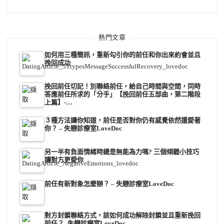
熱門文章
如何用三種簡訊，重新勾引你的前任和你出來約會並且
挽回成功
挽回前任切記！別聯絡前任，給自己時間與空間，同時
答應前任所求的「分手」【挽回前任五部曲，第二階段
上篇】-…
３種方法讓你知道，前任是否對你仍有感覺依然還愛著
你？ – 失戀診療室LoveDoc
另一半有負面情緒時總是無能為力嗎? 三個傾聽小技巧
讓對方更愛你
前任有新對象怎麼辦？ – 失戀診療室LoveDoc
對方封鎖聯絡方式，該如何成功解除封鎖並且重新挽回
前任？–失戀診療室LoveDoc