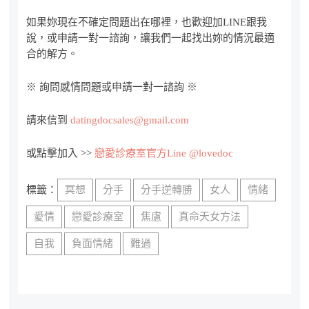
如果妳現在不確定問題出在哪裡，也歡迎加LINE跟我
說，或申請一對一諮詢，讓我們一起找出妳的情況最適
合的解方。
※ 詢問感情問題或申請一對一諮詢 ※
請來信到
datingdocsales@gmail.com
或點擊加入 >>
戀愛診療室官方Line @lovedoc
標籤：
冥想
分手
分手逆轉勝
女人
情緒
愛情
戀愛診療室
焦慮
真命天女方法
自我
負面情緒
難過