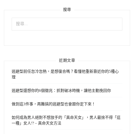
搜尋
搜
尋
關
鍵
字:
近期文章
逃避型前任忽冷忽熱，是想復合嗎？看懂他重新靠近你的5種心
理
逃避型還想你的6個徵兆：抓對破冰時機，讓他主動挽回你
做到這3件事，再難搞的逃避型也會跟你定下來！
如何成為男人絕對不想放手的「真命天女」，男人最捨不得「這
一種」女人!? – 真命天女方法