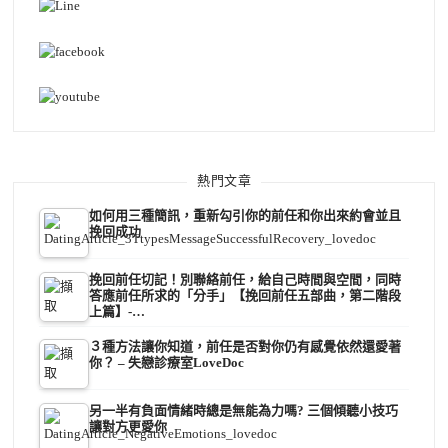
熱門文章
如何用三種簡訊，重新勾引你的前任和你出來約會並且
挽回成功
挽回前任切記！別聯絡前任，給自己時間與空間，同時
答應前任所求的「分手」【挽回前任五部曲，第二階段
上篇】-…
３種方法讓你知道，前任是否對你仍有感覺依然還愛著
你？ – 失戀診療室LoveDoc
另一半有負面情緒時總是無能為力嗎? 三個傾聽小技巧
讓對方更愛你