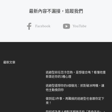
最新內容不漏接，追蹤我們
Facebook
YouTube
最新文章
逃避型前任忽冷忽熱，是想復合嗎？看懂他重
新靠近你的5種心理
逃避型還想你的6個徵兆：抓對破冰時機，讓
他主動挽回你
做到這3件事，再難搞的逃避型也會跟你定下
來！
如何成為男人絕對不想放手的「真命天女」，