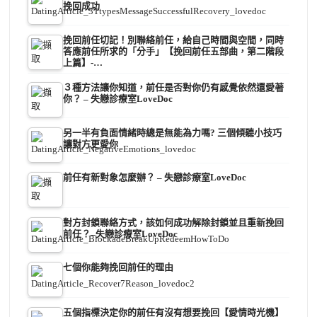
挽回成功
挽回前任切記！別聯絡前任，給自己時間與空間，同時
答應前任所求的「分手」【挽回前任五部曲，第二階段
上篇】-…
３種方法讓你知道，前任是否對你仍有感覺依然還愛著
你？ – 失戀診療室LoveDoc
另一半有負面情緒時總是無能為力嗎? 三個傾聽小技巧
讓對方更愛你
前任有新對象怎麼辦？ – 失戀診療室LoveDoc
對方封鎖聯絡方式，該如何成功解除封鎖並且重新挽回
前任？–失戀診療室LoveDoc
七個你能夠挽回前任的理由
五個指標決定你的前任有沒有想要挽回【愛情時光機】