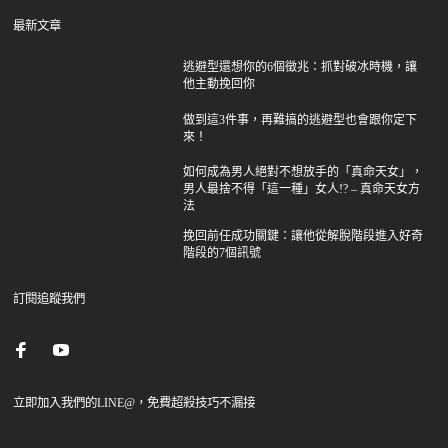
最新文章
逃避型還想你的6個徵兆：抓對破冰時機，讓
他主動挽回你
做到這3件事，再難搞的逃避型也會跟你定下
來！
如何成為男人絕對不想放手的「真命天女」，
男人最捨不得「這一種」女人!? – 真命天女方
法
挽回前任成功關鍵：讓他從解脫階段進入好奇
階段的7個訊號
訂閱追蹤我們
立即加入我們的LINE@，免費超殺技巧不漏接