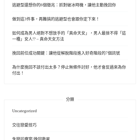
逃避型還想你的6個徵兆：抓對破冰時機，讓他主動挽回你
做到這3件事，再難搞的逃避型也會跟你定下來！
如何成為男人絕對不想放手的「真命天女」，男人最捨不得「這
一種」女人!? – 真命天女方法
挽回前任成功關鍵：讓他從解脫階段進入好奇階段的7個訊號
為什麼挽回不該付出太多？停止無條件討好，他才會反過來為你
付出！
分類
Uncategorized
交往戀愛技巧
失戀診療室/挽回救星