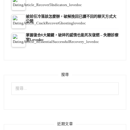
被前任冷落該怎麼辦，破解挽回已讀不回的聊天方式大
公開
掌握復合8大關鍵，破碎的感情也能死灰復燃 – 失戀診療
室Lovedoc
搜尋
搜
尋
關
鍵
字:
近期文章