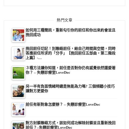
熱門文章
如何用三種簡訊，重新勾引你的前任和你出來約會並且
挽回成功
挽回前任切記！別聯絡前任，給自己時間與空間，同時
答應前任所求的「分手」【挽回前任五部曲，第二階段
上篇】-…
３種方法讓你知道，前任是否對你仍有感覺依然還愛著
你？ – 失戀診療室LoveDoc
另一半有負面情緒時總是無能為力嗎? 三個傾聽小技巧
讓對方更愛你
前任有新對象怎麼辦？ – 失戀診療室LoveDoc
對方封鎖聯絡方式，該如何成功解除封鎖並且重新挽回
前任？–失戀診療室LoveDoc