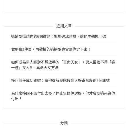
字:
近期文章
逃避型還想你的6個徵兆：抓對破冰時機，讓他主動挽回你
做到這3件事，再難搞的逃避型也會跟你定下來！
如何成為男人絕對不想放手的「真命天女」，男人最捨不得「這
一種」女人!? – 真命天女方法
挽回前任成功關鍵：讓他從解脫階段進入好奇階段的7個訊號
為什麼挽回不該付出太多？停止無條件討好，他才會反過來為你
付出！
分類