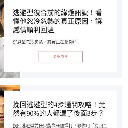
逃避型復合前的綠燈訊號！看
懂他忽冷忽熱的真正原因，讓
感情順利回溫
逃避型忽冷忽熱，其實正在想你!?…
更多內容
挽回逃避型的4步通關攻略！竟
然有90%的人都漏了後面3步？
挽回逃避型前任只能靠死纏爛打？教你用「挽回金