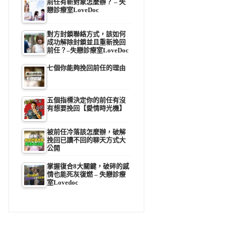
前任有新對象怎麼辦？ – 失
戀診療室LoveDoc
對方封鎖聯絡方式，該如何
成功解除封鎖並且重新挽回
前任？–失戀診療室LoveDoc
七個你能夠挽回前任的理由
五個指標決定你的前任有沒
有想要挽回【愛情時光機】
被前任冷落該怎麼辦，破解
挽回已讀不回的聊天方式大
公開
掌握復合8大關鍵，破碎的感
情也能死灰復燃 – 失戀診療
室Lovedoc