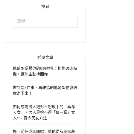
搜尋
搜
尋
關
鍵
字:
近期文章
逃避型還想你的6個徵兆：抓對破冰時
機，讓他主動挽回你
做到這3件事，再難搞的逃避型也會跟
你定下來！
如何成為男人絕對不想放手的「真命
天女」，男人最捨不得「這一種」女
人!? – 真命天女方法
挽回前任成功關鍵：讓他從解脫階段