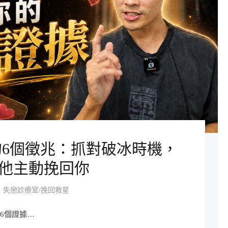
6個徵兆：抓對破冰時機，
他主動挽回你
失戀診療室/挽回救星
的6個證據…