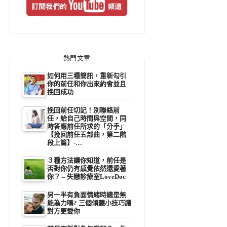
熱門文章
如何用三種簡訊，重新勾引
你的前任和你出來約會並且
挽回成功
挽回前任切記！別聯絡前
任，給自己時間與空間，同
時答應前任所求的「分手」
【挽回前任五部曲，第二階
段上篇】-…
３種方法讓你知道，前任是
否對你仍有感覺依然還愛著
你？ – 失戀診療室LoveDoc
另一半有負面情緒時總是無
能為力嗎? 三個傾聽小技巧讓
對方更愛你