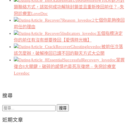
對方封
鎖聯絡方式，該如何成功解除封鎖並且重新挽回前任？–失
戀診療室LoveDoc
七個你能夠挽回
前任的理由
五個指標決定
你的前任有沒有想要挽回【愛情時光機】
被前任冷落
該怎麼辦，破解挽回已讀不回的聊天方式大公開
掌握
復合8大關鍵，破碎的感情也能死灰復燃 – 失戀診療室
Lovedoc
搜尋
搜
尋
近期文章
關
鍵