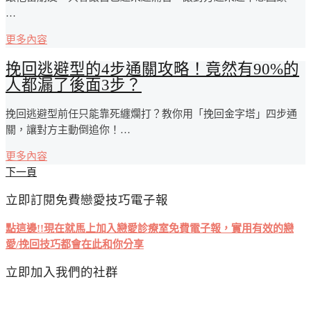
…
更多內容
挽回逃避型的4步通關攻略！竟然有90%的
人都漏了後面3步？
挽回逃避型前任只能靠死纏爛打？教你用「挽回金字塔」四步通
關，讓對方主動倒追你！…
更多內容
文
下一頁
章
立即訂閱免費戀愛技巧電子報
導
覽
點這邊!!現在就馬上加入戀愛診療室免費電子報，實用有效的戀
愛/挽回技巧都會在此和你分享
立即加入我們的社群