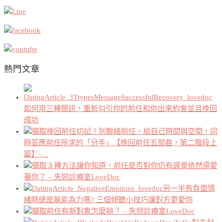
熱門文章
如何用三種簡訊，重新勾引你的前任和你出來約會並且挽回
成功
挽回前任切記！別聯絡前任，給自己時間與空間，同
時答應前任所求的「分手」【挽回前任五部曲，第二階段上
篇】-…
３種方法讓你知道，前任是否對你仍有感覺依然還愛
著你？ – 失戀診療室LoveDoc
另一半有負面情
緒時總是無能為力嗎? 三個傾聽小技巧讓對方更愛你
前任有新對象怎麼辦？ – 失戀診療室LoveDoc