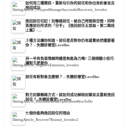
如何用三種簡訊，重新勾引你的前任和你出來約會並且
挽回成功
挽回前任切記！別聯絡前任，給自己時間與空間，同時
答應前任所求的「分手」【挽回前任五部曲，第二階段
上篇】-…
３種方法讓你知道，前任是否對你仍有感覺依然還愛著
你？ – 失戀診療室LoveDoc
另一半有負面情緒時總是無能為力嗎? 三個傾聽小技巧
讓對方更愛你
前任有新對象怎麼辦？ – 失戀診療室LoveDoc
對方封鎖聯絡方式，該如何成功解除封鎖並且重新挽回
前任？–失戀診療室LoveDoc
七個你能夠挽回前任的理由