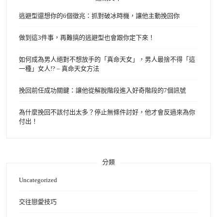
逃避型還想你的6個徵兆：抓對破冰時機，讓他主動挽回你
做到這3件事，再難搞的逃避型也會跟你定下來！
如何成為男人絕對不想放手的「真命天女」，男人最捨不得「這
一種」女人!? – 真命天女方法
挽回前任成功關鍵：讓他從解脫階段進入好奇階段的7個訊號
為什麼挽回不該付出太多？停止無條件討好，他才會反過來為你
付出！
分類
Uncategorized
交往戀愛技巧