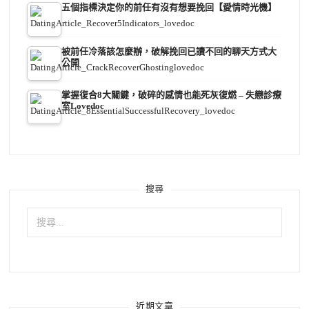
五個指標決定你的前任有沒有想要挽回【愛情時光機】
被前任冷落該怎麼辦，破解挽回已讀不回的聊天方式大
公開
掌握復合8大關鍵，破碎的感情也能死灰復燃 – 失戀診療
室Lovedoc
搜尋
搜
尋
關
鍵
字:
近期文章