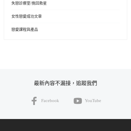
失戀診療室/挽回救星
女性戀愛成功文章
戀愛課程與產品
最新內容不漏接，追蹤我們
Facebook
YouTube