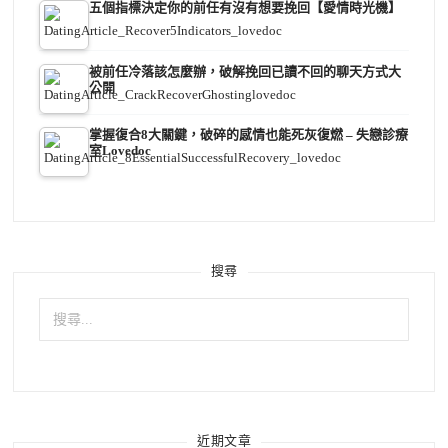
五個指標決定你的前任有沒有想要挽回【愛情時光機】
被前任冷落該怎麼辦，破解挽回已讀不回的聊天方式大
公開
掌握復合8大關鍵，破碎的感情也能死灰復燃 – 失戀診療
室Lovedoc
搜尋
搜
尋
關
鍵
字:
近期文章