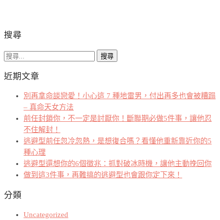
搜尋
搜
尋
近期文章
關
鍵
別再拿命談戀愛！小心這 7 種地雷男，付出再多也會被糟蹋
字:
– 真命天女方法
前任封鎖你，不一定是討厭你！斷聯期必做5件事，讓他忍
不住解封！
逃避型前任忽冷忽熱，是想復合嗎？看懂他重新靠近你的5
種心理
逃避型還想你的6個徵兆：抓對破冰時機，讓他主動挽回你
做到這3件事，再難搞的逃避型也會跟你定下來！
分類
Uncategorized