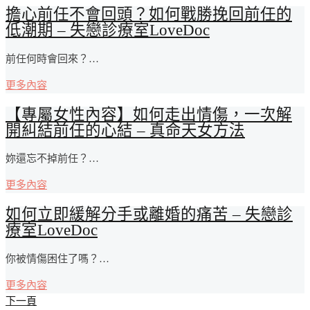
擔心前任不會回頭？如何戰勝挽回前任的
低潮期 – 失戀診療室LoveDoc
前任何時會回來？…
更多內容
【專屬女性內容】如何走出情傷，一次解
開糾結前任的心結 – 真命天女方法
妳還忘不掉前任？…
更多內容
如何立即緩解分手或離婚的痛苦 – 失戀診
療室LoveDoc
你被情傷困住了嗎？…
更多內容
文
下一頁