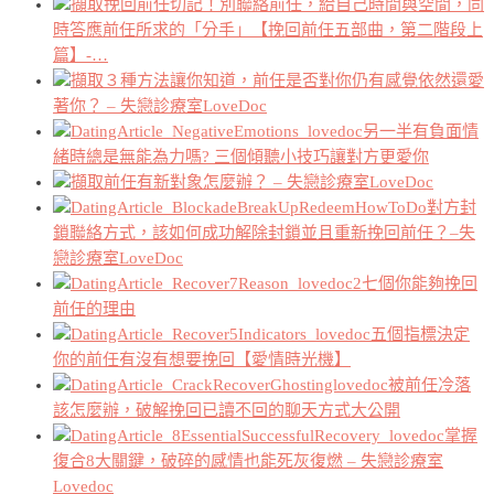
挽回前任切記！別聯絡前任，給自己時間與空間，同
時答應前任所求的「分手」【挽回前任五部曲，第二階段上
篇】-…
３種方法讓你知道，前任是否對你仍有感覺依然還愛
著你？ – 失戀診療室LoveDoc
另一半有負面情
緒時總是無能為力嗎? 三個傾聽小技巧讓對方更愛你
前任有新對象怎麼辦？ – 失戀診療室LoveDoc
對方封
鎖聯絡方式，該如何成功解除封鎖並且重新挽回前任？–失
戀診療室LoveDoc
七個你能夠挽回
前任的理由
五個指標決定
你的前任有沒有想要挽回【愛情時光機】
被前任冷落
該怎麼辦，破解挽回已讀不回的聊天方式大公開
掌握
復合8大關鍵，破碎的感情也能死灰復燃 – 失戀診療室
Lovedoc