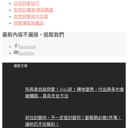
交往戀愛技巧
失戀診療室/挽回救星
女性戀愛成功文章
戀愛課程與產品
最新內容不漏接，追蹤我們
Facebook
YouTube
最新文章
別再拿命談戀愛！小心這 7 種地雷男，付出再多也會
被糟蹋 – 真命天女方法
前任封鎖你，不一定是討厭你！斷聯期必做5件事，
讓他忍不住解封！