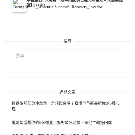
室Lovedoc
搜尋
搜
尋
關
鍵
字:
近期文章
逃避型前任忽冷忽熱，是想復合嗎？看懂他重新靠近你的5種心
理
逃避型還想你的6個徵兆：抓對破冰時機，讓他主動挽回你