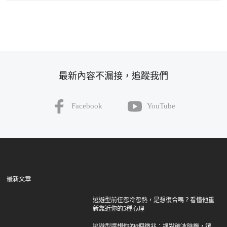
最新內容不漏接，追蹤我們
Facebook
YouTube
最新文章
逃避型前任忽冷忽熱，是想復合嗎？看懂他重
新靠近你的5種心理
逃避型還想你的6個徵兆：抓對破冰時機，讓