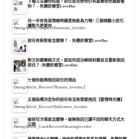
３種方法讓你知道，前任是否對你仍有感覺依然還愛著
你？ – 失戀診療室LoveDoc
另一半有負面情緒時總是無能為力嗎? 三個傾聽小技巧
讓對方更愛你
前任有新對象怎麼辦？ – 失戀診療室LoveDoc
對方封鎖聯絡方式，該如何成功解除封鎖並且重新挽回
前任？–失戀診療室LoveDoc
七個你能夠挽回前任的理由
五個指標決定你的前任有沒有想要挽回【愛情時光機】
被前任冷落該怎麼辦，破解挽回已讀不回的聊天方式大
公開
掌握復合8大關鍵，破碎的感情也能死灰復燃 – 失戀診療