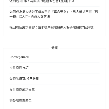
做到這3件事，再難搞的逃避型也會跟你定下來！
如何成為男人絕對不想放手的「真命天女」，男人最捨不得「這
一種」女人!? – 真命天女方法
挽回前任成功關鍵：讓他從解脫階段進入好奇階段的7個訊號
分類
Uncategorized
交往戀愛技巧
失戀診療室/挽回救星
女性戀愛成功文章
戀愛課程與產品