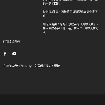
他主動挽回你
做到這3件事，再難搞的逃避型也會跟你定下
來！
如何成為男人絕對不想放手的「真命天女」，
男人最捨不得「這一種」女人!? – 真命天女方
法
訂閱追蹤我們
立即加入我們的LINE@，免費超殺技巧不漏接