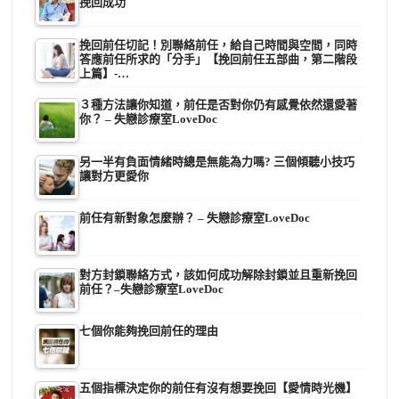
挽回成功
挽回前任切記！別聯絡前任，給自己時間與空間，同時
答應前任所求的「分手」【挽回前任五部曲，第二階段
上篇】-…
３種方法讓你知道，前任是否對你仍有感覺依然還愛著
你？ – 失戀診療室LoveDoc
另一半有負面情緒時總是無能為力嗎? 三個傾聽小技巧
讓對方更愛你
前任有新對象怎麼辦？ – 失戀診療室LoveDoc
對方封鎖聯絡方式，該如何成功解除封鎖並且重新挽回
前任？–失戀診療室LoveDoc
七個你能夠挽回前任的理由
五個指標決定你的前任有沒有想要挽回【愛情時光機】