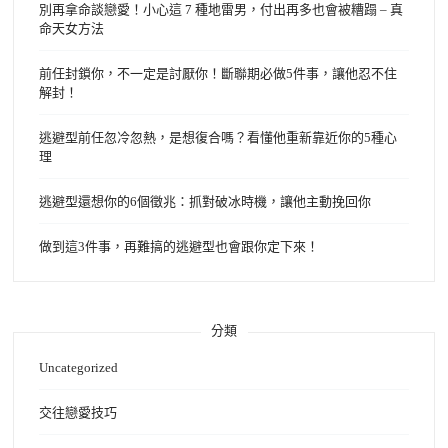
別再拿命談戀愛！小心這 7 種地雷男，付出再多也會被糟蹋 – 真
命天女方法
前任封鎖你，不一定是討厭你！斷聯期必做5件事，讓他忍不住
解封！
逃避型前任忽冷忽熱，是想復合嗎？看懂他重新靠近你的5種心
理
逃避型還想你的6個徵兆：抓對破冰時機，讓他主動挽回你
做到這3件事，再難搞的逃避型也會跟你定下來！
分類
Uncategorized
交往戀愛技巧