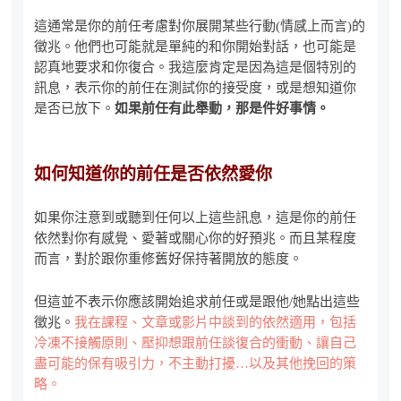
這通常是你的前任考慮對你展開某些行動(情感上而言)的
徵兆。他們也可能就是單純的和你開始對話，也可能是
認真地要求和你復合。我這麼肯定是因為這是個特別的
訊息，表示你的前任在測試你的接受度，或是想知道你
是否已放下。
如果前任有此舉動，那是件好事情。
如何知道你的前任是否依然愛你
如果你注意到或聽到任何以上這些訊息，這是你的前任
依然對你有感覺、愛著或關心你的好預兆。而且某程度
而言，對於跟你重修舊好保持著開放的態度。
但這並不表示你應該開始追求前任或是跟他/她點出這些
徵兆。
我在課程、文章或影片中談到的依然適用，包括
冷凍不接觸原則、壓抑想跟前任談復合的衝動、讓自己
盡可能的保有吸引力，不主動打擾…以及其他挽回的策
略。