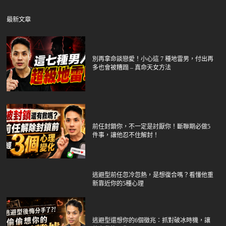
最新文章
別再拿命談戀愛！小心這 7 種地雷男，付出再
多也會被糟蹋 – 真命天女方法
前任封鎖你，不一定是討厭你！斷聯期必做5
件事，讓他忍不住解封！
逃避型前任忽冷忽熱，是想復合嗎？看懂他重
新靠近你的5種心理
逃避型還想你的6個徵兆：抓對破冰時機，讓