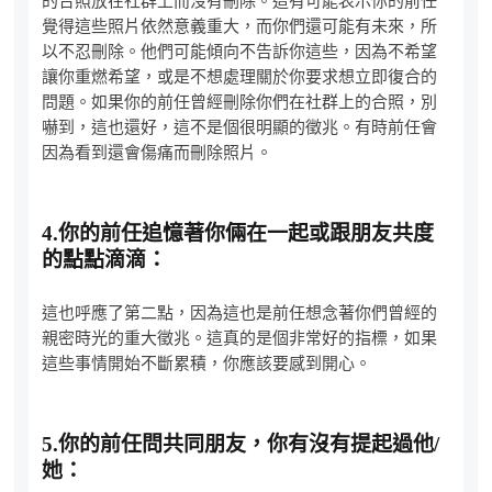
的合照放在社群上而沒有刪除。這有可能表示你的前任
覺得這些照片依然意義重大，而你們還可能有未來，所
以不忍刪除。他們可能傾向不告訴你這些，因為不希望
讓你重燃希望，或是不想處理關於你要求想立即復合的
問題。如果你的前任曾經刪除你們在社群上的合照，別
嚇到，這也還好，這不是個很明顯的徵兆。有時前任會
因為看到還會傷痛而刪除照片。
4.
你的前任追憶著你倆在一起或跟朋友共度
的點點滴滴：
這也呼應了第二點，因為這也是前任想念著你們曾經的
親密時光的重大徵兆。這真的是個非常好的指標，如果
這些事情開始不斷累積，你應該要感到開心。
5.
你的前任問共同朋友，你有沒有提起過他
/
她：