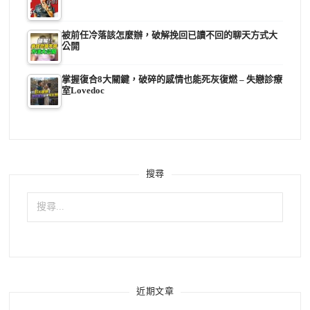
被前任冷落該怎麼辦，破解挽回已讀不回的聊天方式大
公開
掌握復合8大關鍵，破碎的感情也能死灰復燃 – 失戀診療
室Lovedoc
搜尋
搜
尋
關
鍵
字:
近期文章