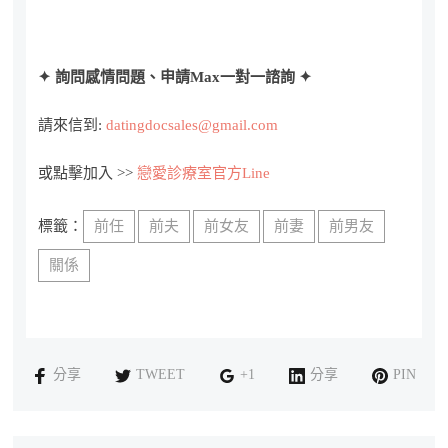
✦ 詢問感情問題、申請Max一對一諮詢 ✦
請來信到:
datingdocsales@gmail.com
或點擊加入 >>
戀愛診療室官方Line
標籤：
前任
前夫
前女友
前妻
前男友
關係
分享
TWEET
+1
分享
PIN