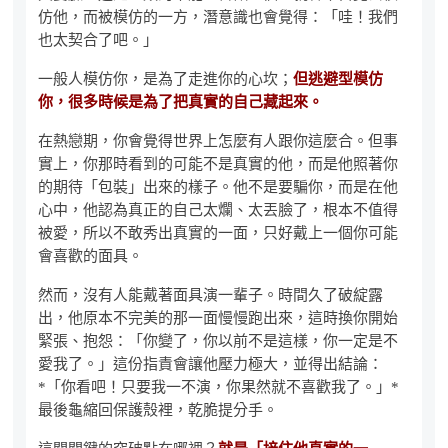
仿他，而被模仿的一方，潛意識也會覺得：「哇！我們
也太契合了吧。」
一般人模仿你，是為了走進你的心坎；
但逃避型模仿
你，很多時候是為了把真實的自己藏起來。
在熱戀期，你會覺得世界上怎麼有人跟你這麼合。但事
實上，你那時看到的可能不是真實的他，而是他照著你
的期待「包裝」出來的樣子。他不是要騙你，而是在他
心中，他認為真正的自己太爛、太丟臉了，根本不值得
被愛，所以不敢秀出真實的一面，只好戴上一個你可能
會喜歡的面具。
然而，沒有人能戴著面具演一輩子。時間久了破綻露
出，他原本不完美的那一面慢慢跑出來，這時換你開始
緊張、抱怨：「你變了，你以前不是這樣，你一定是不
愛我了。」這份指責會讓他壓力極大，並得出結論：
*「你看吧！只要我一不演，你果然就不喜歡我了。」*
最後龜縮回保護殼裡，乾脆提分手。