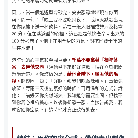
突，他的本能防衛就是裝沒事躲起來。
因此，當一個逃避型冷戰完，安安靜靜地出現在你面
前，問一句：「晚上要不要吃宵夜？」或隔天默默出現
在你家樓下送一杯飲料。這在一般人眼裡或許只及格拿
20 分，但在逃避型的心裡，這已經是他拚老命考出來的
100 分考卷了。他正在用全身的力氣，對抗他幾十年的
生存本能！
這時你的心平氣和至關重要，
千萬不要拿著「標準答
案」去逼他交卷
（逼他坐下來好好道歉、現在立刻把問
題講清楚）。你該做的是：
給他台階下，順著他的毛
摸。
輕鬆回一句：「好啊，那我們吃鹹酥雞。」事情先
放著，等兩三天後氣氛好的時候，再用溫和的方式告訴
他：「前幾天你突然消失，我知道你需要空間，但找不
到你我心裡會擔心。以後你想靜一靜，直接告訴我，我
就會給你空間。」這時他才真正聽得進去。