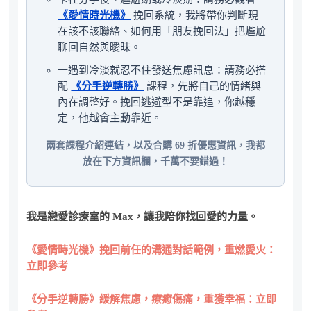
《愛情時光機》
挽回系統，我將帶你判斷現
在該不該聯絡、如何用「朋友挽回法」把尷尬
聊回自然與曖昧。
一遇到冷淡就忍不住發送焦慮訊息：請務必搭
配
《分手逆轉勝》
課程，先將自己的情緒與
內在調整好。挽回逃避型不是靠追，你越穩
定，他越會主動靠近。
兩套課程介紹連結，以及合購 69 折優惠資訊，我都
放在下方資訊欄，千萬不要錯過！
我是戀愛診療室的 Max，讓我陪你找回愛的力量。
《愛情時光機》挽回前任的溝通對話範例，重燃愛火：
立即參考
《分手逆轉勝》緩解焦慮，療癒傷痛，重獲幸福：立即