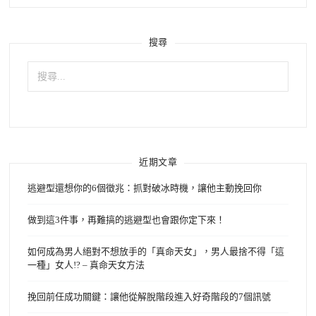
搜尋
搜
尋
關
鍵
字:
近期文章
逃避型還想你的6個徵兆：抓對破冰時機，讓他主動挽回你
做到這3件事，再難搞的逃避型也會跟你定下來！
如何成為男人絕對不想放手的「真命天女」，男人最捨不得「這
一種」女人!? – 真命天女方法
挽回前任成功關鍵：讓他從解脫階段進入好奇階段的7個訊號