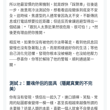
所以他最習慣的防禦機制，就是趕快「踩煞車」往後退
一步，故意用冷淡測試你，想看看這段關係到底安不安
全。這時候，焦慮型的人通常會因為太不安，不斷傳訊
息或打電話想要拉近距離；但這反而會讓逃避型得出一
個結論：*「跟別人太靠近果然很危險、很可怕！」*然
後更有理由把你推開。
相反地，如果你沒有被他的冷淡帶著走，看到他訊息回
變慢也沒有急著黏上去，而是照樣過好你的生活；等他
自己消化完恐懼，發現你根本沒被嚇跑、也沒給他壓力
——恭喜你，你等於解除了他的警報，順利通過第一
關。
測試 2：靈魂伴侶的面具（隱藏真實的不完
美）
你有沒有發現，情侶在一起久了，連口頭禪、笑點、常
用的貼圖都會變得一模一樣，甚至長相越來越像所謂的
夫妻臉？這是人類的本能，喜歡一個人就會不自覺去模