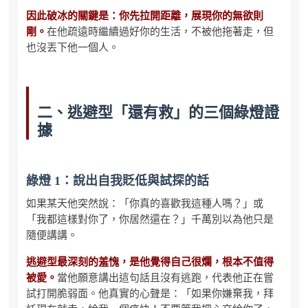
因此破冰的關鍵是：你先拉開距離，展現你的無欲則
剛。
在他疏遠時繼續過好你的生活，不被他拖著走，但
也沒丟下他一個人。
二、逃避型「還有救」的三個綠燈證
據
綠燈 1：說出自我貶低與試探的話
如果某天他突然說：「你真的喜歡我這種人嗎？」或
「我都這樣對你了，你居然還在？」千萬別以為他只是
隨便講講。
逃避型最深刻的羞愧，是他覺得自己很爛，根本不值得
被愛。
當他願意講出這句話且沒有逃跑，代表他正在嘗
試打開脆弱面。他真實的心聲是：「如果你嫌棄我，拜