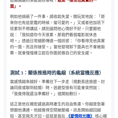
這關關鍵的突破點在哪裡？
就是「接住他真實的一
面」。
例如他搞砸了一件事，請收起失望，開玩笑地說：「原
來你也有這麼蠢的時候，蠻可愛的。」又或者他加班下
班累到不想講話，請別逼問他心情好不好，只要跟他
說：「我知道你今天很累，那我們看個電影就休息
吧。」透過日常細節傳達一個訊號：「你看得見他真實
的一面，而且你接受。」當他發現卸下面具也不會被拋
棄，就會慢慢建立起在你面前做自己的安全感。
測試 3：關係推進時的龜縮（系統當機反應）
當感情越來越好，準備往下一步走（規劃長途旅遊、討
論同居或聊到結婚）時，逃避型很有可能會突然說：
「我覺得我還沒準備好。」或開始敷衍。
這正是他在親密感過高時產生的自由焦慮。你越是急著
想跟他溝通，他越覺得空間被壓縮，訊息開始越回越
短、甚至隔天才回。這就是我在
《愛情時光機》
核心模