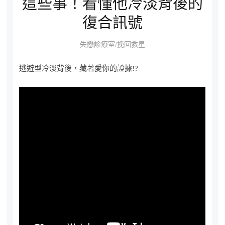
這些事！看懂他冷淡背後的
復合訊號
失戀診療室/挽回救星
逃避型冷淡背後，藏著愛你的證據!?