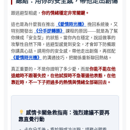
總結：用你的安全感，帶他走出創傷
跟逃避型相處，
你的情緒穩定非常關鍵。
這也是為什麼我在推出
《愛情時光機》
挽回系統後，又
特別開發出
《分手逆轉勝》
課程的原因——就是為了幫
你練成「安全型」的狀態。當你內在穩定，說話做事的
攻擊性自然下降，逃避型感覺到安全，才會卸下防備跟
你講真心話。請用你的安全感，帶他走出創傷，再搭配
《愛情時光機》
的溝通技巧，把關係重新聊回熱絡。
真正重要的，不是你證明了多少愛，而是
你能不能在他
退縮時不跟著失控，在他試探時不急著逼他表態，在他
靠近時，不一下子把過多的熱情與情緒全部砸回去。
感情卡關急救指南：強烈建議不要再
靠直覺行動
卡在分手後、尷尬期或冷淡期：請務必觀看