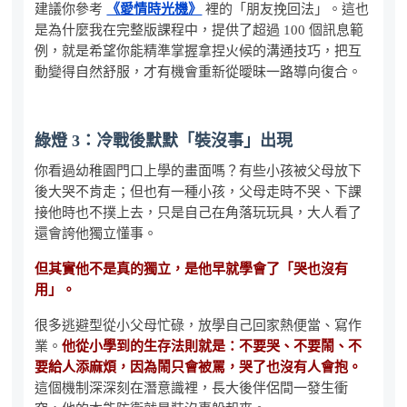
建議你參考
《愛情時光機》
裡的「朋友挽回法」。這也
是為什麼我在完整版課程中，提供了超過 100 個訊息範
例，就是希望你能精準掌握拿捏火候的溝通技巧，把互
動變得自然舒服，才有機會重新從曖昧一路導向復合。
綠燈 3：冷戰後默默「裝沒事」出現
你看過幼稚園門口上學的畫面嗎？有些小孩被父母放下
後大哭不肯走；但也有一種小孩，父母走時不哭、下課
接他時也不撲上去，只是自己在角落玩玩具，大人看了
還會誇他獨立懂事。
但其實他不是真的獨立，是他早就學會了「哭也沒有
用」。
很多逃避型從小父母忙碌，放學自己回家熱便當、寫作
業。
他從小學到的生存法則就是：不要哭、不要鬧、不
要給人添麻煩，因為鬧只會被罵，哭了也沒有人會抱。
這個機制深深刻在潛意識裡，長大後伴侶間一發生衝