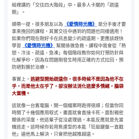
組裡講的「交往四大階段」中，最多人卡關的「疏遠
期」。
順帶一提，很多朋友以為
《愛情時光機》
是分手後才要
拿來挽回的課程，其實交往中遇到的問題也同樣適用！
如果你們現在剛好卡在訊息變少的疏遠期，更應該趕快
學習
《愛情時光機》
幫關係做急救。課程中我會從「熱
戀、冷淡、疏遠、急凍」每個階段教你如何打預防針與
化解爭吵，因為在問題剛發生時用正確的方式拉回，預
防絕對勝於治療。
事實上，
逃避型開始疏遠你，很多時候不是因為他不在
乎，而是他太在乎了，卻沒辦法消化這麼多情緒，腦袋
大當機。
這就像一台舊電腦，開一個檔案時跑得很順；但當你同
時開了十幾個應用程式，畫面就會直接卡死。面對親密
關係的深度，他這輩子從沒處理過，本能反應就是先當
機逃走。這時候你若用焦慮型的本能「狂敲鍵盤一直戳
他」逼他馬上解決，只會把他越推越遠。