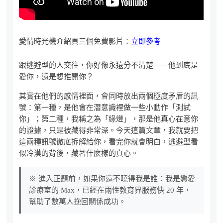
愛情時光機介紹頁三個免費影片：
立即參考
跟逃避型的人交往，你好像永遠分不清楚——他到底是
愛你，還是想推開你？
其實在他們的感情裡面，會同時放出兩個極度矛盾的訊
號：第一種，是他會在潛意識裡做一些小動作「測試
你」；第二種，我稱之為「綠燈」，那是他真心在意你
的證據，只是被藏得非常深。今天這篇文章，我就要把
這兩種訊號徹底拆解給你，看完你就會明白，逃避型看
似冷漠的背後，藏著什麼樣的真心。
※ 進入正題前，如果你還不曉得我是誰：我是戀愛
診療室的 Max，已經在兩性教育界服務快 20 年，
幫助了數萬人挽回關係成功。