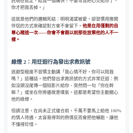
託現在就走，給我一個痛快！不要等我把心交給你了，
你才把我丟掉。」
這就是他們的邏輯死結：明明渴望被愛，卻習慣用推開
伴侶的方式來確認對方會不會留下。
他是在用僅剩的自
尊心賭這一次——你會不會跟以前那些放棄他的人不一
樣。
綠燈 2：用迂迴行為發出求救訊號
逃避型極度不習慣主動講「我心情不好，你可以陪我
嗎？」這種話。他們發出求救訊號的方式非常迂迴：例
如沒頭沒尾傳一個短影片給你、突然問一句「你在幹
嘛？」或坐在你旁邊故意嘆氣。這都是希望你主動關心
他的綠燈。
但請注意，在尚未正式復合前，千萬不要馬上給他 100%
的情人待遇，太容易得到的熱情反而會把他嚇跑，讓他
不懂得珍惜。