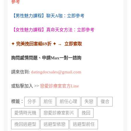
參考
【男性魅力課程】聊天A咖：立即參考
【女性魅力課程】真命天女方法：立即參考
✦ 完美挽回套組69折
✦ → 立即索取
詢問感情問題、申請Max一對一諮詢
請來信到:
datingdocsales@gmail.com
或點擊加入 >>
戀愛診療室官方Line
標籤：
分手
前任
前任心理
失戀
復合
愛情時光機
戀愛診療室影片
挽回
挽回逃避型
逃避型依戀
逃避型前任