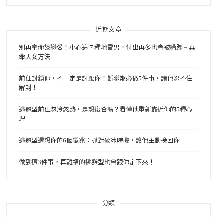
近期文章
別再拿命談戀愛！小心這 7 種地雷男，付出再多也會被糟蹋 – 真
命天女方法
前任封鎖你，不一定是討厭你！斷聯期必做5件事，讓他忍不住
解封！
逃避型前任忽冷忽熱，是想復合嗎？看懂他重新靠近你的5種心
理
逃避型還想你的6個徵兆：抓對破冰時機，讓他主動挽回你
做到這3件事，再難搞的逃避型也會跟你定下來！
分類