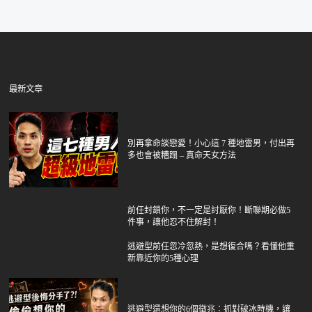
最新文章
別再拿命談戀愛！小心這 7 種地雷男，付出再
多也會被糟蹋 – 真命天女方法
前任封鎖你，不一定是討厭你！斷聯期必做5
件事，讓他忍不住解封！
逃避型前任忽冷忽熱，是想復合嗎？看懂他重
新靠近你的5種心理
逃避型還想你的6個徵兆：抓對破冰時機，讓