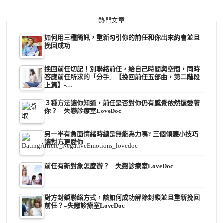
熱門文章
如何用三種簡訊，重新勾引你的前任和你出來約會並且
挽回成功
挽回前任切記！別聯絡前任，給自己時間與空間，同時
答應前任所求的「分手」【挽回前任五部曲，第二階段
上篇】-…
３種方法讓你知道，前任是否對你仍有感覺依然還愛著
你？ – 失戀診療室LoveDoc
另一半有負面情緒時總是無能為力嗎? 三個傾聽小技巧
讓對方更愛你
前任有新對象怎麼辦？ – 失戀診療室LoveDoc
對方封鎖聯絡方式，該如何成功解除封鎖並且重新挽回
前任？–失戀診療室LoveDoc