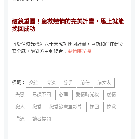
破鏡重圓！急救戀情的完美計畫，馬上就能
挽回成功
《愛情時光機》六十天成功挽回計畫，重新和前任建立
安全感，讓對方主動復合：
愛情時光機
標籤：
交往
冷淡
分手
前任
前女友
失戀
已讀不回
心理
愛情時光機
感情
戀人
戀愛
戀愛診療室影片
挽回
挽救
溝通
讀者提問