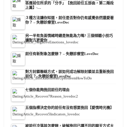
答應前任所求的「分手」【挽回前任五部曲，第二階段
上篇】-…
３種方法讓你知道，前任是否對你仍有感覺依然還愛著
你？ – 失戀診療室LoveDoc
另一半有負面情緒時總是無能為力嗎? 三個傾聽小技巧
讓對方更愛你
前任有新對象怎麼辦？ – 失戀診療室LoveDoc
對方封鎖聯絡方式，該如何成功解除封鎖並且重新挽回
前任？–失戀診療室LoveDoc
七個你能夠挽回前任的理由
五個指標決定你的前任有沒有想要挽回【愛情時光機】
被前任冷落該怎麼辦，破解挽回已讀不回的聊天方式大