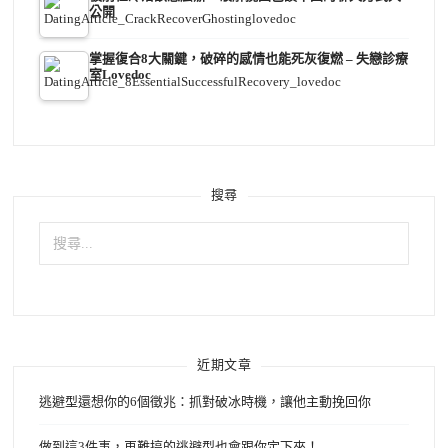
公開
掌握復合8大關鍵，破碎的感情也能死灰復燃 – 失戀診療
室Lovedoc
搜尋
搜
尋
關
鍵
字:
近期文章
逃避型還想你的6個徵兆：抓對破冰時機，讓他主動挽回你
做到這3件事，再難搞的逃避型也會跟你定下來！