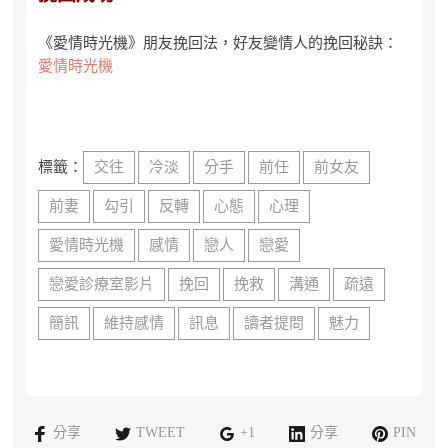
《愛情時光機》朋友挽回法，好友變情人的挽回秘訣：
愛情時光機
標籤：
交往
冷淡
分手
前任
前女友
前妻
勾引
反轉
心態
心理
愛情時光機
感情
戀人
戀愛
戀愛診療室影片
挽回
挽救
溝通
疏遠
簡訊
維持感情
訊息
讀者提問
魅力
分享
TWEET
+1
分享
PIN