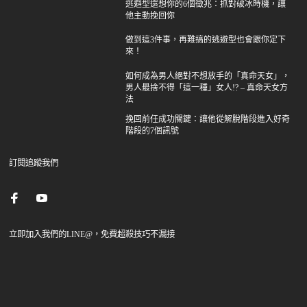
逃避型還想你的6個徵兆：抓對破冰時機，讓
他主動挽回你
做到這3件事，再難搞的逃避型也會跟你定下
來！
如何成為男人絕對不想放手的「真命天女」，
男人最捨不得「這一種」女人!? – 真命天女方
法
挽回前任成功關鍵：讓他從解脫階段進入好奇
階段的7個訊號
訂閱追蹤我們
立即加入我們的LINE@，免費超殺技巧不漏接