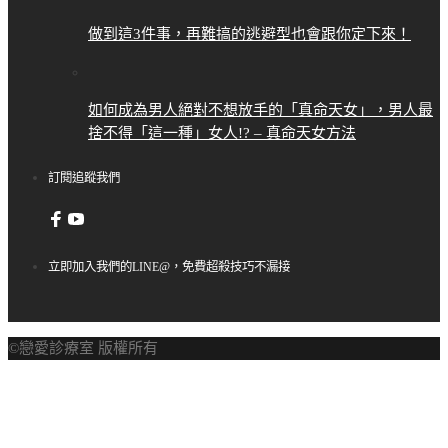
做到這3件事，再難搞的逃避型也會跟你定下來！
如何成為男人絕對不想放手的「真命天女」，男人最
捨不得「這一種」女人!? – 真命天女方法
訂閱追蹤我們
立即加入我們的LINE@，免費超殺技巧不漏接
©戀愛診療室 版權所有