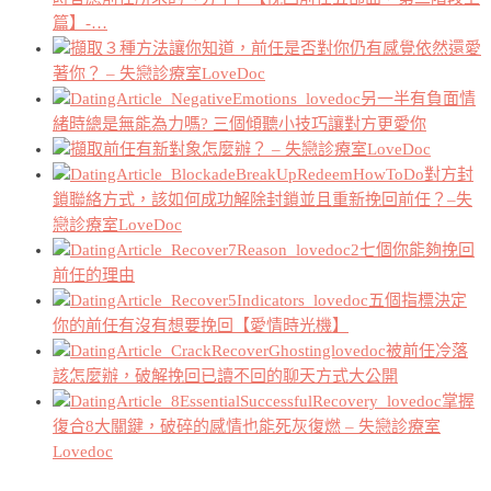
篇】-…
３種方法讓你知道，前任是否對你仍有感覺依然還愛
著你？ – 失戀診療室LoveDoc
另一半有負面情
緒時總是無能為力嗎? 三個傾聽小技巧讓對方更愛你
前任有新對象怎麼辦？ – 失戀診療室LoveDoc
對方封
鎖聯絡方式，該如何成功解除封鎖並且重新挽回前任？–失
戀診療室LoveDoc
七個你能夠挽回
前任的理由
五個指標決定
你的前任有沒有想要挽回【愛情時光機】
被前任冷落
該怎麼辦，破解挽回已讀不回的聊天方式大公開
掌握
復合8大關鍵，破碎的感情也能死灰復燃 – 失戀診療室
Lovedoc