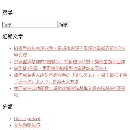
搜尋
搜
尋
近期文章
關
鍵
逃避型前任忽冷忽熱，是想復合嗎？看懂他重新靠近你的5
字:
種心理
逃避型還想你的6個徵兆：抓對破冰時機，讓他主動挽回你
做到這3件事，再難搞的逃避型也會跟你定下來！
如何成為男人絕對不想放手的「真命天女」，男人最捨不得
「這一種」女人!? – 真命天女方法
挽回前任成功關鍵：讓他從解脫階段進入好奇階段的7個訊
號
分類
Uncategorized
交往戀愛技巧