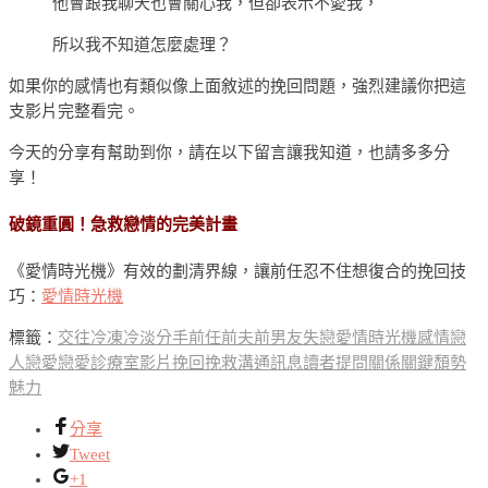
他會跟我聊天也會關心我，但卻表示不愛我，
所以我不知道怎麼處理？
如果你的感情也有類似像上面敘述的挽回問題，強烈建議你把這
支影片完整看完。
今天的分享有幫助到你，請在以下留言讓我知道，也請多多分
享！
破鏡重圓！急救戀情的完美計畫
《愛情時光機》有效的劃清界線，讓前任忍不住想復合的挽回技
巧：
愛情時光機
標籤：
交往
冷凍
冷淡
分手
前任
前夫
前男友
失戀
愛情時光機
感情
戀
人
戀愛
戀愛診療室影片
挽回
挽救
溝通
訊息
讀者提問
關係
關鍵
頹勢
魅力
分享
Tweet
+1