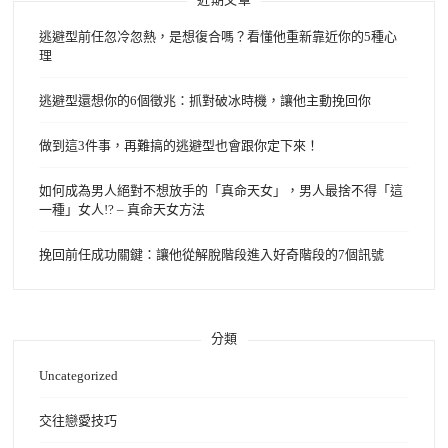
逃避型前任忽冷忽熱，是想復合嗎？看懂他重新靠近你的5種心
理
逃避型還想你的6個徵兆：抓對破冰時機，讓他主動挽回你
做到這3件事，再難搞的逃避型也會跟你定下來！
如何成為男人絕對不想放手的「真命天女」，男人最捨不得「這
一種」女人!? – 真命天女方法
挽回前任成功關鍵：讓他從解脫階段進入好奇階段的7個訊號
分類
Uncategorized
交往戀愛技巧