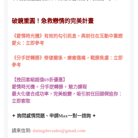
破鏡重圓！急救戀情的完美計畫
《愛情時光機》有效的勾引訊息，與前任在互動中重燃
愛火：立即參考
《分手逆轉勝》修復關係，療癒傷痛，戰勝焦慮：立即
參考
【挽回套組超值69折優惠】
愛情時光機 + 分手逆轉勝 + 魅力課程
最大化復合成功率，完美蛻變，吸引前任回頭倒追你：
立即索取
✦ 詢問感情問題、申請Max一對一諮詢 ✦
請來信到:
datingdocsales@gmail.com