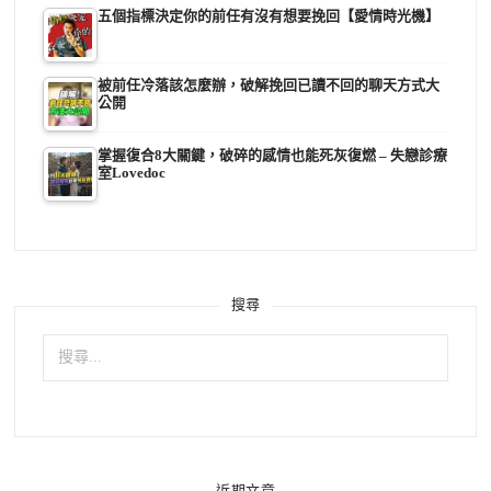
五個指標決定你的前任有沒有想要挽回【愛情時光機】
被前任冷落該怎麼辦，破解挽回已讀不回的聊天方式大
公開
掌握復合8大關鍵，破碎的感情也能死灰復燃 – 失戀診療
室Lovedoc
搜尋
搜
尋
關
鍵
字:
近期文章