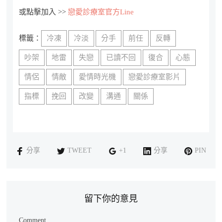
或點擊加入 >>
戀愛診療室官方Line
標籤：
冷凍
冷淡
分手
前任
反轉
吵架
地雷
失戀
已讀不回
復合
心態
情侶
情敵
愛情時光機
戀愛診療室影片
指標
挽回
改變
溝通
關係
分享
TWEET
+1
分享
PIN
留下你的意見
Comment