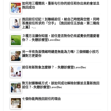
如何用三種簡訊，重新勾引你的前任和你出來約會並且
挽回成功
挽回前任切記！別聯絡前任，給自己時間與空間，同時
答應前任所求的「分手」【挽回前任五部曲，第二階段
上篇】-…
３種方法讓你知道，前任是否對你仍有感覺依然還愛著
你？ – 失戀診療室LoveDoc
另一半有負面情緒時總是無能為力嗎? 三個傾聽小技巧
讓對方更愛你
前任有新對象怎麼辦？ – 失戀診療室LoveDoc
對方封鎖聯絡方式，該如何成功解除封鎖並且重新挽回
前任？–失戀診療室LoveDoc
七個你能夠挽回前任的理由