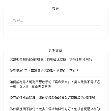
搜尋
搜
尋
關
鍵
字:
近期文章
逃避型還想你的6個徵兆：抓對破冰時機，讓他主動挽回你
做到這3件事，再難搞的逃避型也會跟你定下來！
如何成為男人絕對不想放手的「真命天女」，男人最捨不得「這
一種」女人!? – 真命天女方法
挽回前任成功關鍵：讓他從解脫階段進入好奇階段的7個訊號
為什麼挽回不該付出太多？停止無條件討好，他才會反過來為你