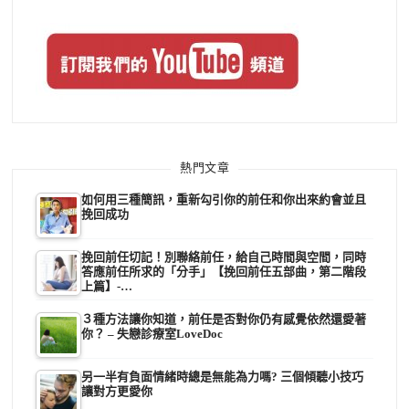
熱門文章
如何用三種簡訊，重新勾引你的前任和你出來約會並且
挽回成功
挽回前任切記！別聯絡前任，給自己時間與空間，同時
答應前任所求的「分手」【挽回前任五部曲，第二階段
上篇】-…
３種方法讓你知道，前任是否對你仍有感覺依然還愛著
你？ – 失戀診療室LoveDoc
另一半有負面情緒時總是無能為力嗎? 三個傾聽小技巧
讓對方更愛你