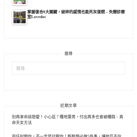
掌握復合8大關鍵，破碎的感情也能死灰復燃 – 失戀診療
室Lovedoc
搜尋
搜
尋
關
鍵
字:
近期文章
別再拿命談戀愛！小心這 7 種地雷男，付出再多也會被糟蹋 – 真
命天女方法
前任封鎖你，不一定是討厭你！斷聯期必做5件事，讓他忍不住