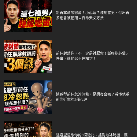
別再拿命談戀愛！小心這 7 種地雷男，付出再
多也會被糟蹋 – 真命天女方法
前任封鎖你，不一定是討厭你！斷聯期必做5
件事，讓他忍不住解封！
逃避型前任忽冷忽熱，是想復合嗎？看懂他重
新靠近你的5種心理
逃避型還想你的6個徵兆：抓對破冰時機，讓