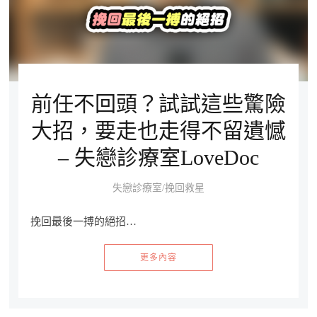
前任不回頭？試試這些驚險
大招，要走也走得不留遺憾
– 失戀診療室LoveDoc
失戀診療室/挽回救星
挽回最後一搏的絕招…
更多內容