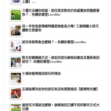
上篇】-…
３種方法讓你知道，前任是否對你仍有感覺依然還愛著
你？ – 失戀診療室LoveDoc
另一半有負面情緒時總是無能為力嗎? 三個傾聽小技巧
讓對方更愛你
前任有新對象怎麼辦？ – 失戀診療室LoveDoc
對方封鎖聯絡方式，該如何成功解除封鎖並且重新挽回
前任？–失戀診療室LoveDoc
七個你能夠挽回前任的理由
五個指標決定你的前任有沒有想要挽回【愛情時光機】
被前任冷落該怎麼辦，破解挽回已讀不回的聊天方式大
公開