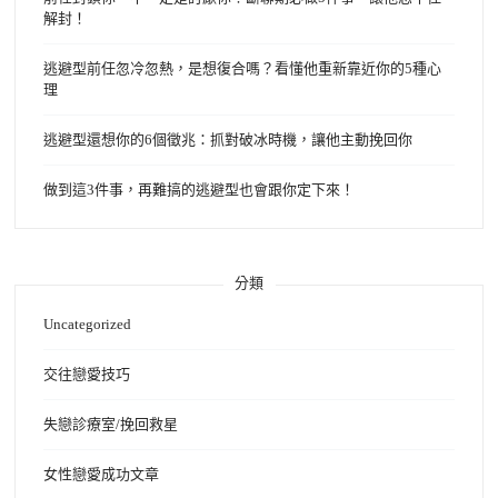
解封！
逃避型前任忽冷忽熱，是想復合嗎？看懂他重新靠近你的5種心
理
逃避型還想你的6個徵兆：抓對破冰時機，讓他主動挽回你
做到這3件事，再難搞的逃避型也會跟你定下來！
分類
Uncategorized
交往戀愛技巧
失戀診療室/挽回救星
女性戀愛成功文章