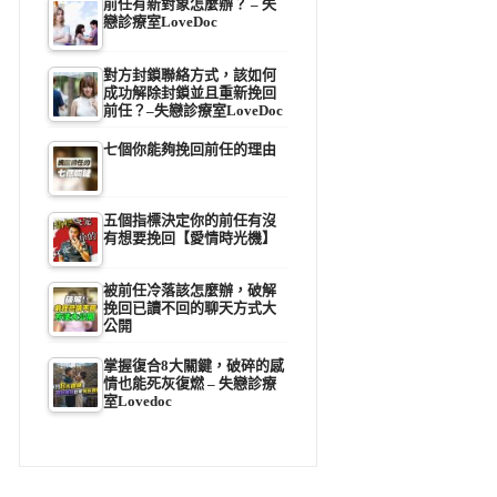
前任有新對象怎麼辦？ – 失
戀診療室LoveDoc
對方封鎖聯絡方式，該如何
成功解除封鎖並且重新挽回
前任？–失戀診療室LoveDoc
七個你能夠挽回前任的理由
五個指標決定你的前任有沒
有想要挽回【愛情時光機】
被前任冷落該怎麼辦，破解
挽回已讀不回的聊天方式大
公開
掌握復合8大關鍵，破碎的感
情也能死灰復燃 – 失戀診療
室Lovedoc