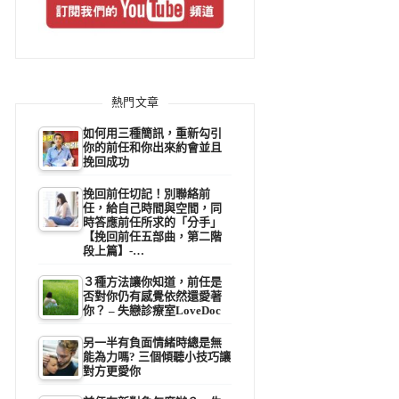
熱門文章
如何用三種簡訊，重新勾引
你的前任和你出來約會並且
挽回成功
挽回前任切記！別聯絡前
任，給自己時間與空間，同
時答應前任所求的「分手」
【挽回前任五部曲，第二階
段上篇】-…
３種方法讓你知道，前任是
否對你仍有感覺依然還愛著
你？ – 失戀診療室LoveDoc
另一半有負面情緒時總是無
能為力嗎? 三個傾聽小技巧讓
對方更愛你