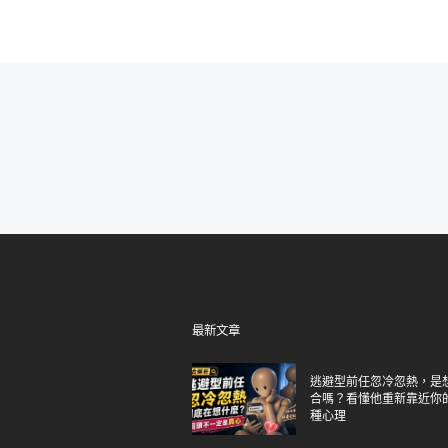
最新文章
逃避型前任忽冷忽熱，是
合嗎？看懂他重新靠近你
種心理