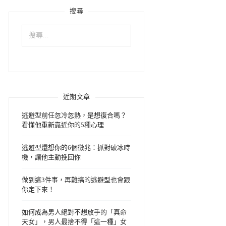
搜尋
搜
尋
關
鍵
字:
近期文章
逃避型前任忽冷忽熱，是想復合嗎？
看懂他重新靠近你的5種心理
逃避型還想你的6個徵兆：抓對破冰時
機，讓他主動挽回你
做到這3件事，再難搞的逃避型也會跟
你定下來！
如何成為男人絕對不想放手的「真命
天女」，男人最捨不得「這一種」女