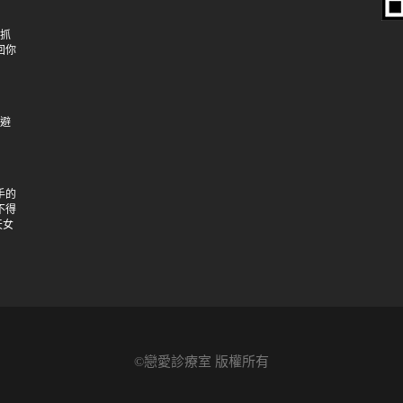
：抓
回你
逃避
手的
不得
天女
©戀愛診療室 版權所有