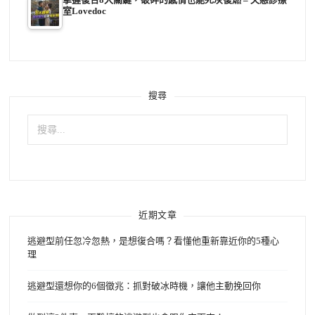
室Lovedoc
搜尋
搜
尋
關
鍵
字:
近期文章
逃避型前任忽冷忽熱，是想復合嗎？看懂他重新靠近你的5種心
理
逃避型還想你的6個徵兆：抓對破冰時機，讓他主動挽回你