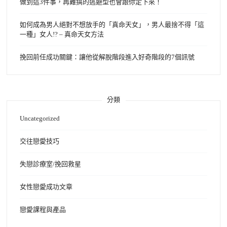
做到這3件事，再難搞的逃避型也會跟你定下來！
如何成為男人絕對不想放手的「真命天女」，男人最捨不得「這
一種」女人!? – 真命天女方法
挽回前任成功關鍵：讓他從解脫階段進入好奇階段的7個訊號
分類
Uncategorized
交往戀愛技巧
失戀診療室/挽回救星
女性戀愛成功文章
戀愛課程與產品