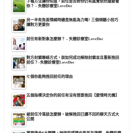
３種方法讓你知道，前任是否對你仍有感覺依然還愛著
你？ – 失戀診療室LoveDoc
另一半有負面情緒時總是無能為力嗎? 三個傾聽小技巧
讓對方更愛你
前任有新對象怎麼辦？ – 失戀診療室LoveDoc
對方封鎖聯絡方式，該如何成功解除封鎖並且重新挽回
前任？–失戀診療室LoveDoc
七個你能夠挽回前任的理由
五個指標決定你的前任有沒有想要挽回【愛情時光機】
被前任冷落該怎麼辦，破解挽回已讀不回的聊天方式大
公開
掌握復合8大關鍵，破碎的感情也能死灰復燃 – 失戀診療