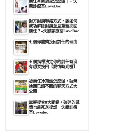
前任有新對象怎麼辦？ – 失
戀診療室LoveDoc
對方封鎖聯絡方式，該如何
成功解除封鎖並且重新挽回
前任？–失戀診療室LoveDoc
七個你能夠挽回前任的理由
五個指標決定你的前任有沒
有想要挽回【愛情時光機】
被前任冷落該怎麼辦，破解
挽回已讀不回的聊天方式大
公開
掌握復合8大關鍵，破碎的感
情也能死灰復燃 – 失戀診療
室Lovedoc