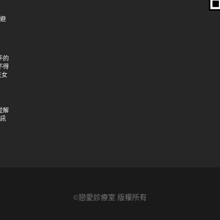
逃避
手的
不得
天女
從解
個訊
©戀愛診療室 版權所有