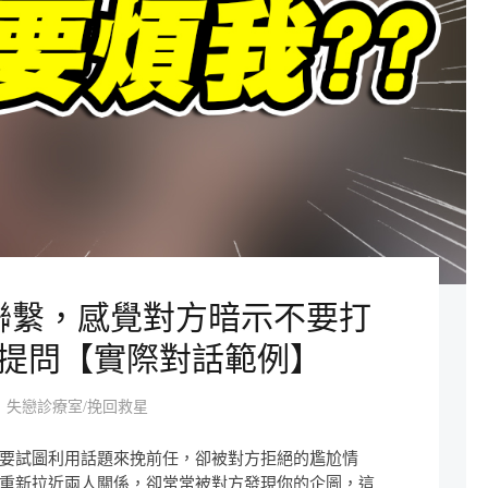
聯繫，感覺對方暗示不要打
提問【實際對話範例】
失戀診療室/挽回救星
要試圖利用話題來挽前任，卻被對方拒絕的尷尬情
重新拉近兩人關係，卻常常被對方發現你的企圖，這