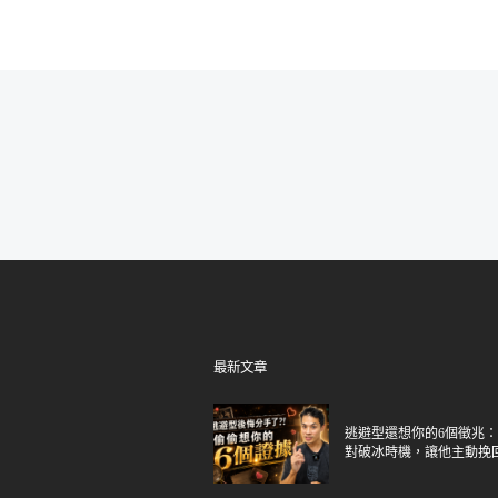
最新文章
逃避型還想你的6個徵兆
對破冰時機，讓他主動挽