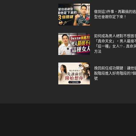
做到這3件事，再難搞的
型也會跟你定下來！
如何成為男人絕對不想放
「真命天女」，男人最捨
「這一種」女人!? – 真命
方法
挽回前任成功關鍵：讓他
脫階段進入好奇階段的7
號