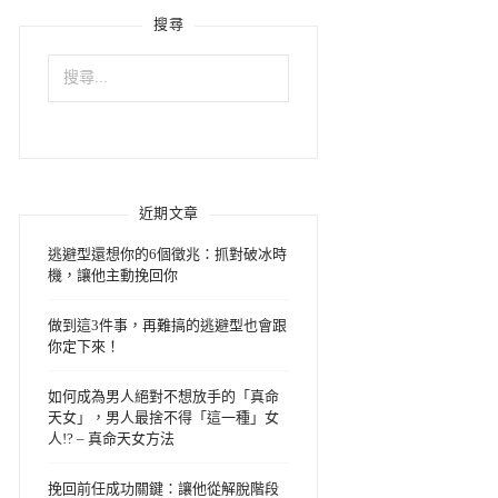
搜尋
搜
尋
關
鍵
字:
近期文章
逃避型還想你的6個徵兆：抓對破冰時
機，讓他主動挽回你
做到這3件事，再難搞的逃避型也會跟
你定下來！
如何成為男人絕對不想放手的「真命
天女」，男人最捨不得「這一種」女
人!? – 真命天女方法
挽回前任成功關鍵：讓他從解脫階段