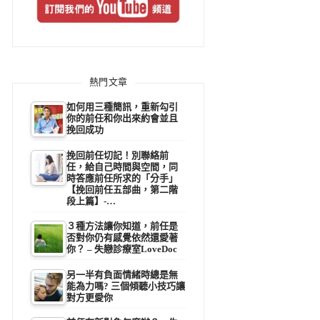
熱門文章
如何用三種簡訊，重新勾引
你的前任和你出來約會並且
挽回成功
挽回前任切記！別聯絡前
任，給自己時間與空間，同
時答應前任所求的「分手」
【挽回前任五部曲，第二階
段上篇】-…
３種方法讓你知道，前任是
否對你仍有感覺依然還愛著
你？ – 失戀診療室LoveDoc
另一半有負面情緒時總是無
能為力嗎? 三個傾聽小技巧讓
對方更愛你