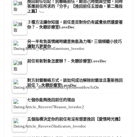
挽回前任切記！別聯絡前任，給自己時間與空間，同時
答應前任所求的「分手」【挽回前任五部曲，第二階段
上篇】-…
３種方法讓你知道，前任是否對你仍有感覺依然還愛著
你？ – 失戀診療室LoveDoc
另一半有負面情緒時總是無能為力嗎? 三個傾聽小技巧
讓對方更愛你
前任有新對象怎麼辦？ – 失戀診療室LoveDoc
對方封鎖聯絡方式，該如何成功解除封鎖並且重新挽回
前任？–失戀診療室LoveDoc
七個你能夠挽回前任的理由
五個指標決定你的前任有沒有想要挽回【愛情時光機】