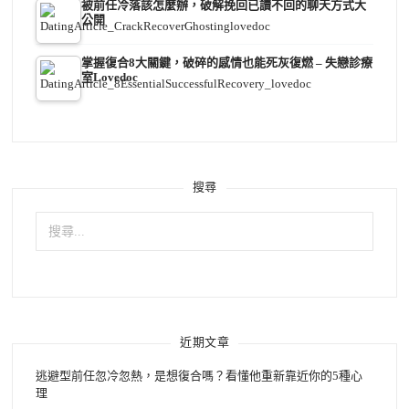
被前任冷落該怎麼辦，破解挽回已讀不回的聊天方式大
公開
掌握復合8大關鍵，破碎的感情也能死灰復燃 – 失戀診療
室Lovedoc
搜尋
搜
尋
關
鍵
字:
近期文章
逃避型前任忽冷忽熱，是想復合嗎？看懂他重新靠近你的5種心
理