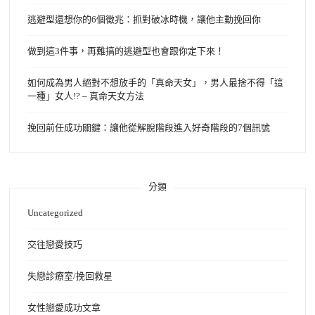
逃避型還想你的6個徵兆：抓對破冰時機，讓他主動挽回你
做到這3件事，再難搞的逃避型也會跟你定下來！
如何成為男人絕對不想放手的「真命天女」，男人最捨不得「這
一種」女人!? – 真命天女方法
挽回前任成功關鍵：讓他從解脫階段進入好奇階段的7個訊號
分類
Uncategorized
交往戀愛技巧
失戀診療室/挽回救星
女性戀愛成功文章