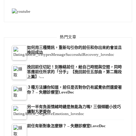
熱門文章
如何用三種簡訊，重新勾引你的前任和你出來約會並且
挽回成功
挽回前任切記！別聯絡前任，給自己時間與空間，同時
答應前任所求的「分手」【挽回前任五部曲，第二階段
上篇】-…
３種方法讓你知道，前任是否對你仍有感覺依然還愛著
你？ – 失戀診療室LoveDoc
另一半有負面情緒時總是無能為力嗎? 三個傾聽小技巧
讓對方更愛你
前任有新對象怎麼辦？ – 失戀診療室LoveDoc