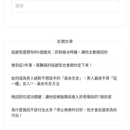
搜
尋
關
鍵
字:
近期文章
逃避型還想你的6個徵兆：抓對破冰時機，讓他主動挽回你
做到這3件事，再難搞的逃避型也會跟你定下來！
如何成為男人絕對不想放手的「真命天女」，男人最捨不得「這
一種」女人!? – 真命天女方法
挽回前任成功關鍵：讓他從解脫階段進入好奇階段的7個訊號
為什麼挽回不該付出太多？停止無條件討好，他才會反過來為你
付出！