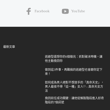
Facebook
YouTube
最新文章
逃避型還想你的6個徵兆：抓對破冰時機，讓
他主動挽回你
做到這3件事，再難搞的逃避型也會跟你定下
來！
如何成為男人絕對不想放手的「真命天女」，
男人最捨不得「這一種」女人!? – 真命天女方
法
挽回前任成功關鍵：讓他從解脫階段進入好奇
階段的7個訊號