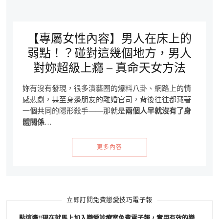
【專屬女性內容】男人在床上的
弱點！？碰對這幾個地方，男人
對妳超級上癮 – 真命天女方法
妳有沒有發現，很多演藝圈的爆料八卦、網路上的情
感悲劇，甚至身邊朋友的離婚官司，背後往往都藏著
一個共同的隱形殺手——那就是
兩個人早就沒有了身
體關係
…
更多內容
立即訂閱免費戀愛技巧電子報
點這邊!!現在就馬上加入戀愛診療室免費電子報，實用有效的戀