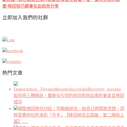
愛/挽回技巧都會在此和你分享
立即加入我們的社群
熱門文章
如何用三種簡訊，重新勾引你的前任和你出來約會並且挽回
成功
挽回前任切記！別聯絡前任，給自己時間與空間，同
時答應前任所求的「分手」【挽回前任五部曲，第二階段上
篇】-…