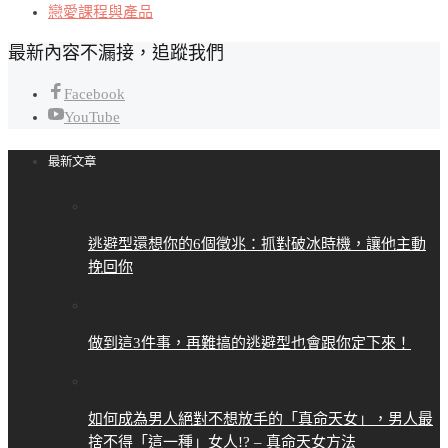
戀愛課程與產品
最新內容不漏接，追蹤我們
Facebook
YouTube
最新文章
逃避型還想你的6個徵兆：抓對破冰時機，讓他主動
挽回你
做到這3件事，再難搞的逃避型也會跟你定下來！
如何成為男人絕對不想放手的「真命天女」，男人最
捨不得「這一種」女人!? – 真命天女方法